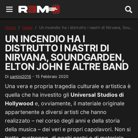
Home
News
Un incendio ha i distrutto i nastri di Nirvana, Soundgarden, Elton John e altre band
UN INCENDIO HA I
DISTRUTTO I NASTRI DI
NIRVANA, SOUNDGARDEN,
ELTON JOHN E ALTRE BAND
Di
santini2016
-
15 Febbraio 2020
Una vera e propria tragedia culturale e artistica è
quella che ha investito gli
Universal Studios di
Hollywood
e, ovviamente, il materiale originale
appartenente a diversi artisti che hanno
realizzato – nel corso degli anni e della storia
della musica – dei veri e propri capolavori. Non si
tratta, purtroppo, di pochi nastri o di materiale