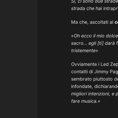
Sì, ci sono due strad
strada che hai intrap
Ma che, ascoltati al
c
«
Oh ecco il mio dolce 
sacro… egli [ti] darà 
tristemente
»
Ovviamente i Led Zepp
contatti di Jimmy Pag
sembrato piuttosto d
infondate, dichiaran
migliori intenzioni, e
fare musica.»