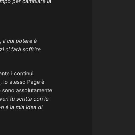
tempo per cambiare la
 il cui potere è
i ci farà soffrire
nte i continui
i, lo stesso Page è
e sono assolutamente
en fu scritta con le
n è la mia idea di