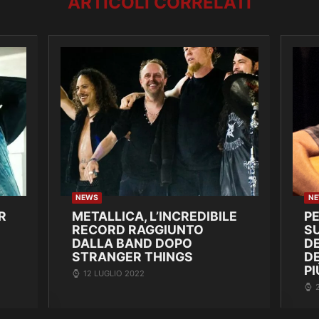
ARTICOLI CORRELATI
NEWS
N
R
METALLICA, L’INCREDIBILE
P
RECORD RAGGIUNTO
SU
DALLA BAND DOPO
DE
STRANGER THINGS
D
PI
12 LUGLIO 2022