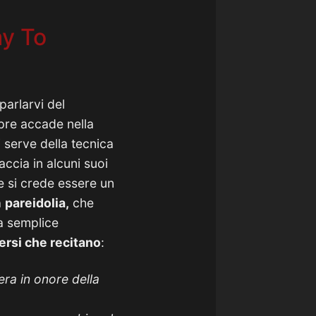
ay To
parlarvi del
e accade nella
i serve della tecnica
accia in alcuni suoi
he si crede essere un
a
pareidolia,
che
na semplice
ersi che recitano
:
era in onore della