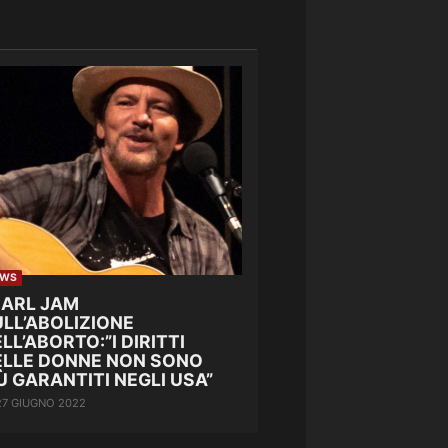
EWS
EARL JAM
LL’ABOLIZIONE
LL’ABORTO:”I DIRITTI
ELLE DONNE NON SONO
Ù GARANTITI NEGLI USA”
27 GIUGNO 2022