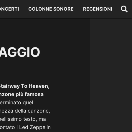
ONCERTI
COLONNE SONORE
RECENSIONI
SAGGIO
 Stairway To Heaven,
nzone più famosa
terminato quel
nghezza della canzone,
bellissimo testo, ma
portato i Led Zeppelin