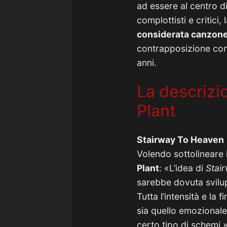
ad essere al centro d
complottisti e critici
considerata canzone
contrapposizione con 
anni.
La descrizi
Plant
Stairway To Heaven
Volendo sottolineare 
Plant
: «L’idea di
Stai
sarebbe dovuta svilup
Tutta l’intensità e la
sia quello emozionale
certo tipo di schemi.