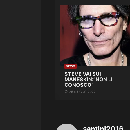
NEWS
STEVE VAI SUI
MANESKIN:”NON LI
CONOSCO”
25 GIUGNO 2022
santini2016