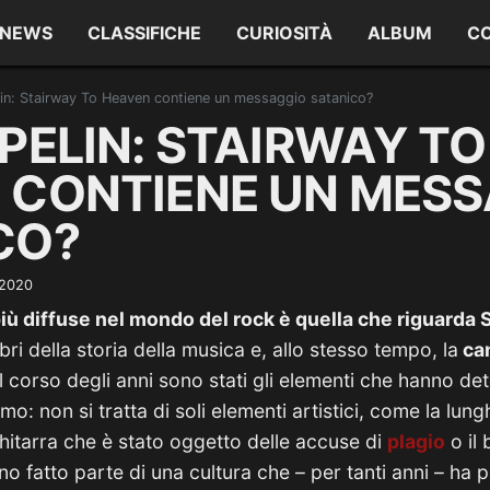
NEWS
CLASSIFICHE
CURIOSITÀ
ALBUM
C
in: Stairway To Heaven contiene un messaggio satanico?
PELIN: STAIRWAY TO
 CONTIENE UN MES
CO?
 2020
iù diffuse nel mondo del rock è quella che riguarda
bri della storia della musica e, allo stesso tempo, la
ca
l corso degli anni sono stati gli elementi che hanno de
mo: non si tratta di soli elementi artistici, come la lu
 chitarra che è stato oggetto delle accuse di
plagio
o il 
no fatto parte di una cultura che – per tanti anni – ha 