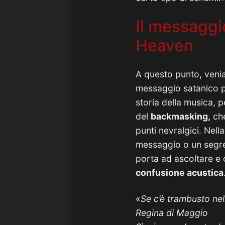
Il messaggi
Heaven
A questo punto, veniam
messaggio satanico pr
storia della musica, p
del
backmasking,
che
punti nevralgici. Nell
messaggio o un segre
porta ad ascoltare e 
confusione acustica
«
Se c’è trambusto nell
Regina di Maggio