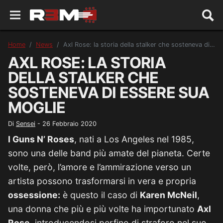
Home
News
Axl Rose: la storia della stalker che sosteneva di essere sua moglie
AXL ROSE: LA STORIA
DELLA STALKER CHE
SOSTENEVA DI ESSERE SUA
MOGLIE
Di
Sensei
-
26 Febbraio 2020
I Guns N’ Roses
, nati a Los Angeles nel 1985,
sono una delle band più amate del pianeta. Certe
volte, però, l’amore e l’ammirazione verso un
artista possono trasformarsi in vera e propria
ossessione:
è questo il caso di
Karen McNeil
,
una donna che più e più volte ha importunato
Axl
Rose
, introducendosi perfino di straforo nel suo