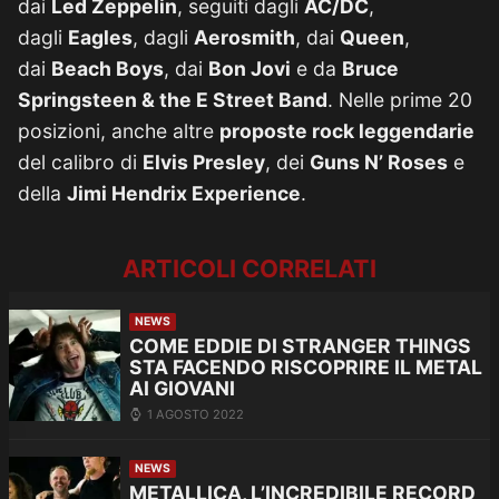
dai
Led Zeppelin
, seguiti dagli
AC/DC
,
dagli
Eagles
, dagli
Aerosmith
, dai
Queen
,
dai
Beach Boys
, dai
Bon Jovi
e da
Bruce
Springsteen & the E Street Band
. Nelle prime 20
posizioni, anche altre
proposte rock leggendarie
del calibro di
Elvis Presley
, dei
Guns N’ Roses
e
della
Jimi Hendrix Experience
.
ARTICOLI CORRELATI
NEWS
COME EDDIE DI STRANGER THINGS
STA FACENDO RISCOPRIRE IL METAL
AI GIOVANI
1 AGOSTO 2022
NEWS
METALLICA, L’INCREDIBILE RECORD