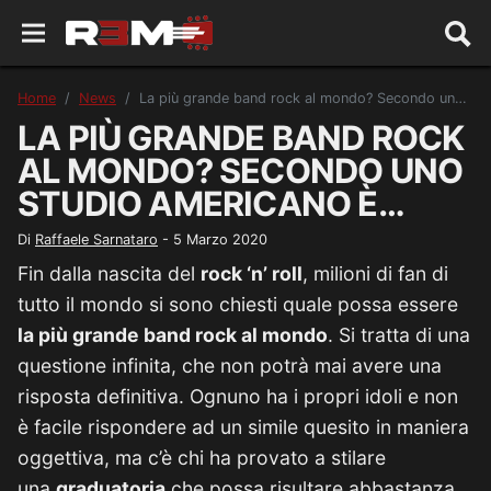
Home
News
La più grande band rock al mondo? Secondo uno studio americano è…
LA PIÙ GRANDE BAND ROCK
AL MONDO? SECONDO UNO
STUDIO AMERICANO È…
Di
Raffaele Sarnataro
-
5 Marzo 2020
Fin dalla nascita del
rock ‘n’ roll
, milioni di fan di
tutto il mondo si sono chiesti quale possa essere
la più grande band rock al mondo
. Si tratta di una
questione infinita, che non potrà mai avere una
risposta definitiva. Ognuno ha i propri idoli e non
è facile rispondere ad un simile quesito in maniera
oggettiva, ma c’è chi ha provato a stilare
una
graduatoria
che possa risultare abbastanza