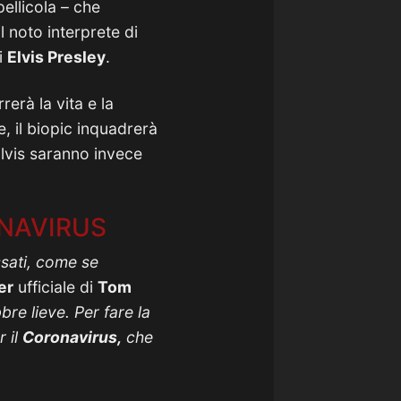
pellicola – che
 noto interprete di
i
Elvis Presley
.
rerà la vita e la
e, il biopic inquadrerà
 Elvis saranno invece
ONAVIRUS
ssati, come se
er
ufficiale di
Tom
re lieve. Per fare la
 il
Coronavirus,
che