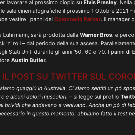
 per lavorare al prossimo biopic su
Elvis Presley
. Nella 
le sale cinematografiche il prossimo 1 Ottobre 2021 – il
e vestire i panni del
Colonnello Parker
. Il manager d
 da Luhrmann, sarà prodotta dalla
Warner Bros
. e percor
ck ‘n’ roll – dal periodo della sua ascesa. Parallelament
li Stati Uniti durante gli anni ’50, ’60 e ’70. I panni di
ttore
Austin Butler.
 IL POST SU TWITTER SUL COR
io siamo quaggiù in Australia. Ci siamo sentiti un pò spo
e e alcuni dolori muscolari.
– si legge sul profilo
Twitt
ei brividi che andavano e venivano. Anche un pò di febb
ecessario in questo momento, abbiamo fatto il test per