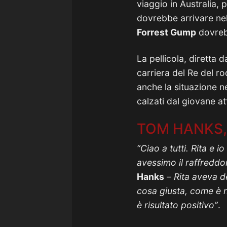
viaggio in Australia,
dovrebbe arrivare nel
Forrest Gump
dovrebb
La pellicola, diretta
carriera del Re del ro
anche la situazione neg
calzati dal giovane a
TOM HANKS,
“Ciao a tutti. Rita e 
avessimo il raffreddor
Hanks
–
Rita aveva d
cosa giusta, come è n
è risultato positivo”
.