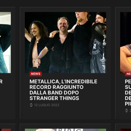
NEWS
N
R
METALLICA, L’INCREDIBILE
P
RECORD RAGGIUNTO
SU
DALLA BAND DOPO
DE
STRANGER THINGS
D
PI
12 LUGLIO 2022