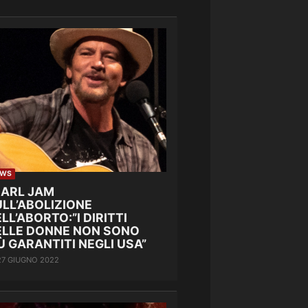
EWS
EARL JAM
LL’ABOLIZIONE
LL’ABORTO:”I DIRITTI
ELLE DONNE NON SONO
Ù GARANTITI NEGLI USA”
27 GIUGNO 2022