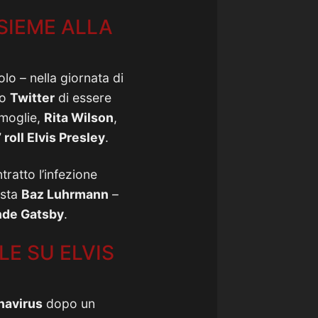
SIEME ALLA
o – nella giornata di
lo
Twitter
di essere
 moglie,
Rita Wilson
,
 roll Elvis Presley
.
tratto l’infezione
ista
Baz Luhrmann
–
ande Gatsby
.
LE SU ELVIS
navirus
dopo un