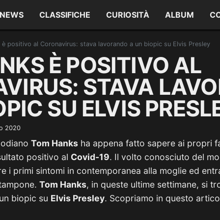
NEWS
CLASSIFICHE
CURIOSITÀ
ALBUM
C
è positivo al Coronavirus: stava lavorando a un biopic su Elvis Presley
NKS È POSITIVO AL
VIRUS: STAVA LAV
OPIC SU ELVIS PRESL
o 2020
woodiano
Tom Hanks
ha appena fatto sapere ai propri f
ultato positivo al
Covid-19
. Il volto conosciuto del m
re i primi sintomi in contemporanea alla moglie ed ent
l tampone.
Tom Hanks
, in queste ultime settimane, si t
 un biopic su
Elvis Presley
. Scopriamo in questo articol