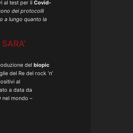
 al test per il
Covid-
sono dei protocolli
to a lungo quanto la
 SARA’
produzione del
biopic
lie del Re del rock ‘n’
sitivi al
dato a data da
9
nel mondo –