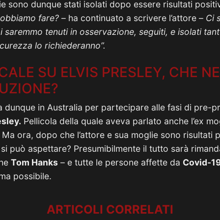
e sono dunque stati isolati dopo essere risultati positivi
dobbiamo fare?
– ha continuato a scrivere l’attore –
Ci 
 saremmo tenuti in osservazione, seguiti, e isolati tan
sicurezza lo richiederanno”.
CALE SU ELVIS PRESLEY, CHE NE
UZIONE?
a dunque in Australia per partecipare alle fasi di pre-
esley.
Pellicola della quale aveva parlato anche l’ex mog
. Ma ora, dopo che l’attore e sua moglie sono risultati po
si può aspettare? Presumibilmente il tutto sarà riman
che
Tom Hanks
– e tutte le persone affette da
Covid-1
ma possibile.
ARTICOLI CORRELATI