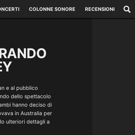
ONCERTI
COLONNE SONORE
RECENSIONI
ORANDO
EY
an e al pubblico
ondo dello spettacolo
rambi hanno deciso di
rovava in Australia per
o ulteriori dettagli a