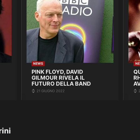
NEWS
N
PINK FLOYD, DAVID
Q
GILMOUR RIVELA IL
R
FUTURO DELLA BAND
A
21 GIUGNO 2022
rini