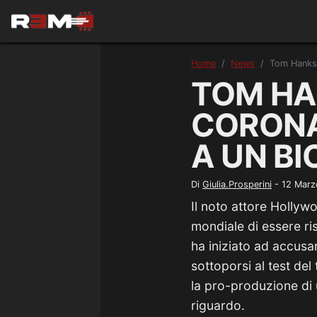
Home
News
Tom Hanks 
TOM HA
CORONA
A UN BI
Di
Giulia.Prosperini
-
12 Marz
Il noto attore Holly
mondiale di essere ris
ha iniziato ad accusa
sottoporsi al test de
la pro-produzione di
riguardo.