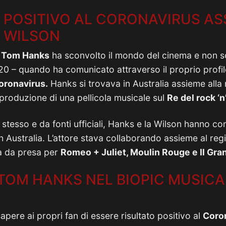
 POSITIVO AL CORONAVIRUS AS
A WILSON
d
Tom Hanks
ha sconvolto il mondo del cinema e non sol
0 – quando ha comunicato attraverso il proprio profi
oronavirus.
Hanks si trovava in Australia assieme alla
-produzione di una pellicola musicale sul
Re del rock ‘n’
stesso e da fonti ufficiali, Hanks e la Wilson hanno con
n Australia. L’attore stava collaborando assieme al reg
na da presa per
Romeo + Juliet, Moulin Rouge e Il Gr
 TOM HANKS NEL BIOPIC MUSICA
apere ai propri fan di essere risultato positivo al
Coro