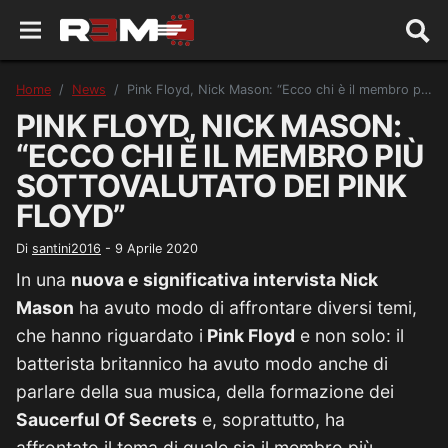
Home
News
Pink Floyd, Nick Mason: “Ecco chi è il membro più sottovalutato dei Pink Floyd”
PINK FLOYD, NICK MASON:
“ECCO CHI È IL MEMBRO PIÙ
SOTTOVALUTATO DEI PINK
FLOYD”
Di
santini2016
-
9 Aprile 2020
In una
nuova e significativa intervista Nick
Mason
ha avuto modo di affrontare diversi temi,
che hanno riguardato i
Pink Floyd
e non solo: il
batterista britannico ha avuto modo anche di
parlare della sua musica, della formazione dei
Saucerful Of Secrets
e, soprattutto, ha
affrontato il tema di quale sia il membro più