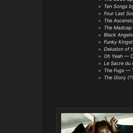
Ten Songs b
Four Last So
The Ascensi
The Madcap
Black Angel
Funky Kings
Delusion of 
Oh Yeah
— C
Le Sacre du
The Fugs
— 
The Glory (?