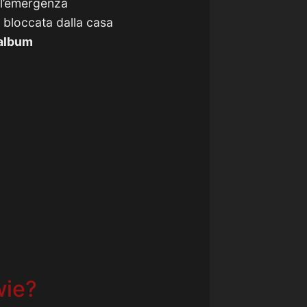
ll’emergenza
e bloccata dalla casa
 album
wie?