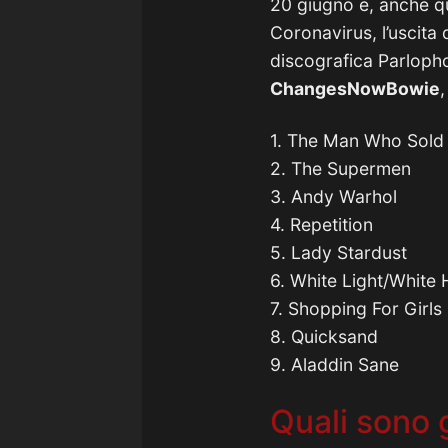
20 giugno e, anche qu
Coronavirus, l’uscita
discografica Parlopho
ChangesNowBowie
,
1. The Man Who Sold
2. The Supermen
3. Andy Warhol
4. Repetition
5. Lady Stardust
6. White Light/White 
7. Shopping For Girls
8. Quicksand
9. Aladdin Sane
Quali sono g