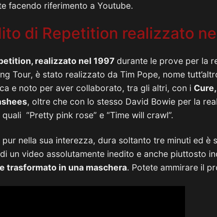
te facendo riferimento a Youtube.
dito di Repetition realizzato n
petition, realizzato nel 1997
durante le prove per la r
ling Tour, è stato realizzato da Tim Pope, nome tutt’al
ca e noto per aver collaborato, tra gli altri, con i
Cure,
nshees
, oltre che con lo stesso David Bowie per la rea
 quali “Pretty pink rose” e “Time will crawl”.
, pur nella sua interezza, dura soltanto tre minuti ed è s
a di un video assolutamente inedito e anche piuttosto i
ie trasformato in una maschera
. Potete ammirare il pr