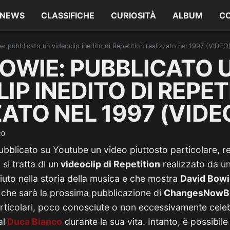
NEWS
CLASSIFICHE
CURIOSITÀ
ALBUM
C
: pubblicato un videoclip inedito di Repetition realizzato nel 1997 (VIDEO
BOWIE: PUBBLICATO 
IP INEDITO DI REPET
ATO NEL 1997 (VIDE
20
pubblicato su Youtube un video piuttosto particolare, r
si tratta di un
videoclip di Repetition
realizzato da u
ciuto nella storia della musica e che mostra
David Bowie
 che sarà la prossima pubblicazione di
ChangesNowB
rticolari, poco conosciute o non eccessivamente celebr
al
Duca Bianco
durante la sua vita. Intanto, è possibile