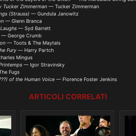
y Tucker Zimmerman
— Tucker Zimmerman
ngs (Strauss)
— Gundula Janowitz
on
— Glenn Branca
 Laughs
— Syd Barrett
s
— George Crumb
ton
— Toots & The Maytals
the Fury —
Harry Partch
harles Mingus
 Printemps
— Igor Stravinsky
The Fugs
???) of the Human Voice
— Florence Foster Jenkins
ARTICOLI CORRELATI