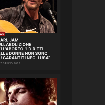
EWS
EARL JAM
LL’ABOLIZIONE
LL’ABORTO:”I DIRITTI
ELLE DONNE NON SONO
Ù GARANTITI NEGLI USA”
27 GIUGNO 2022