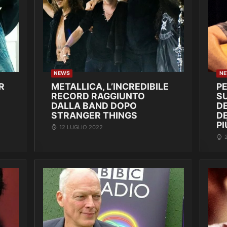
NEWS
N
R
METALLICA, L’INCREDIBILE
P
RECORD RAGGIUNTO
SU
DALLA BAND DOPO
DE
STRANGER THINGS
D
PI
12 LUGLIO 2022