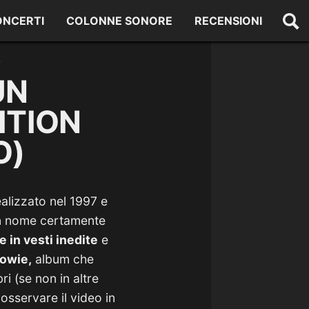
ONCERTI
COLONNE SONORE
RECENSIONI
)
UN
ITION
O)
ealizzato nel 1997 e
n nome certamente
 in vesti inedite
e
owie,
album che
i (se non in altre
 osservare il video in