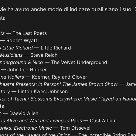
ie ha avuto anche modo di indicare quali siano i suoi 2
ti:
ets —
The Last Poets
— Robert Wyatt
 Little Richard
— Little Richard
 Musicians
— Steve Reich
Underground & Nico
— The Velvet Underground
s
— John Lee Hooker
and Hollers
— Koerner, Ray and Glover
heatre Presents: In Person! The James Brown Show
— Jame
ctory
— Linton Kwesi Johnson
er of Tachai Blossoms Everywhere: Music Played on Natio
ts
on
— Daevid Allen
is Alive and Well and Living in Paris
— Cast Album
oniks: Electronic Music
— Tom Dissevel
rits of the Layers of the Onion
— The Incredible String Ba