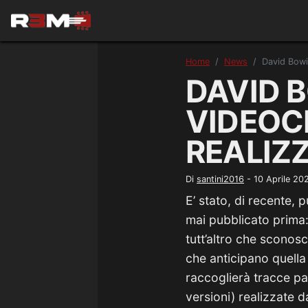
Home
News
David Bowie
DAVID 
VIDEOCL
REALIZZ
Di
santini2016
-
10 Aprile 20
E’ stato, di recente, 
mai pubblicato prima: 
tutt’altro che sconos
che anticipano quella
raccoglierà tracce pa
versioni) realizzate d