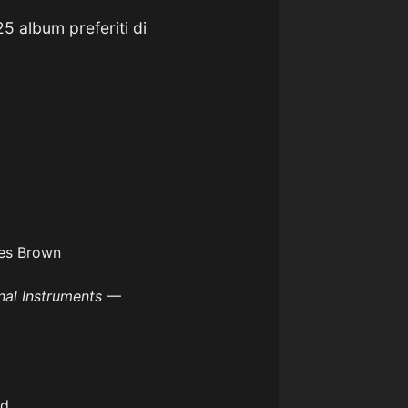
5 album preferiti di
s Brown
nal Instruments
—
nd