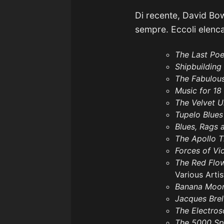
Di recente, David Bow
sempre. Eccoli elenca
The Last Po
Shipbuilding
The Fabulous
Music for 18
The Velvet 
Tupelo Blue
Blues, Rags 
The Apollo T
Forces of Vi
The Red Flow
Various Artis
Banana Mo
Jacques Brel 
The Electros
The 5000 Spi