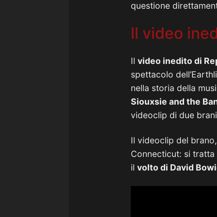
questione direttamen
ll video ine
Il
video inedito di Re
spettacolo dell’Earth
nella storia della musi
Siouxsie and the Ba
videoclip di due brani
Il videoclip del brano
Connecticut: si tratt
il
volto di David Bow