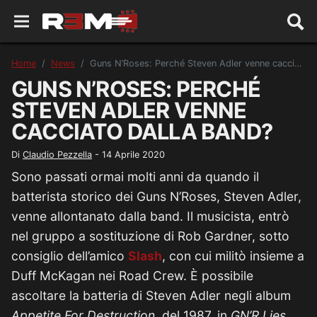
Home
News
Guns N’Roses: Perché Steven Adler venne cacciato dalla band?
GUNS N’ROSES: PERCHÉ
STEVEN ADLER VENNE
CACCIATO DALLA BAND?
Di
Claudio Pezzella
-
14 Aprile 2020
Sono passati ormai molti anni da quando il
batterista storico dei Guns N’Roses, Steven Adler,
venne allontanato dalla band. Il musicista, entrò
nel gruppo a sostituzione di Rob Gardner, sotto
consiglio dell’amico
Slash
, con cui militò insieme a
Duff McKagan nei Road Crew. È possibile
ascoltare la batteria di Steven Adler negli album
Appetite For Destruction
, del 1987, in
GN’R Lies