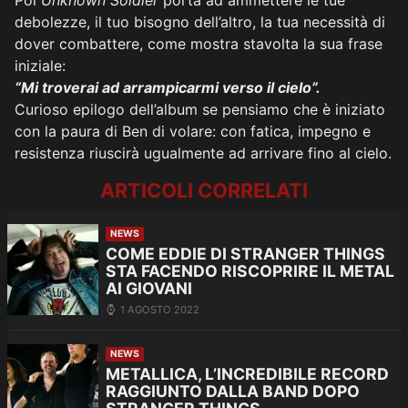
Poi
Unknown Soldier
porta ad ammettere le tue
debolezze, il tuo bisogno dell’altro, la tua necessità di
dover combattere, come mostra stavolta la sua frase
iniziale:
“Mi troverai ad arrampicarmi verso il cielo”.
Curioso epilogo dell’album se pensiamo che è iniziato
con la paura di Ben di volare: con fatica, impegno e
resistenza riuscirà ugualmente ad arrivare fino al cielo.
ARTICOLI CORRELATI
NEWS
COME EDDIE DI STRANGER THINGS
STA FACENDO RISCOPRIRE IL METAL
AI GIOVANI
1 AGOSTO 2022
NEWS
METALLICA, L’INCREDIBILE RECORD
RAGGIUNTO DALLA BAND DOPO