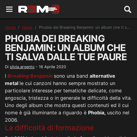
Home
News
Phobia dei Breaking Benjamin: un album che ti salva dalle tue paure
PHOBIA DEI BREAKING
BENJAMIN: UN ALBUM CHE
TI SALVA DALLE TUE PAURE
Di
silvia.argento
-
16 Aprile 2020
I
Breaking Benjamin
sono una band
alternative
metal
le cui canzoni hanno sempre mostrato un
particolare interesse per tematiche delicate, come
angoscia, tristezza o in generale le difficoltà della vita.
Uno degli album che mostra questi contenuti ed il cui
nome è già illuminante a riguardo è
Phobia,
uscito nel
2006.
La difficoltà di formazione