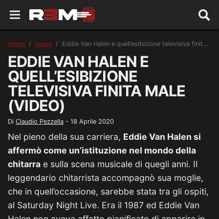
Home
News
Eddie Van Halen e quell’esibizione televisiva finita male (VIDEO)
EDDIE VAN HALEN E
QUELL’ESIBIZIONE
TELEVISIVA FINITA MALE
(VIDEO)
Di
Claudio Pezzella
-
18 Aprile 2020
Nel pieno della sua carriera,
Eddie Van Halen si
affermò come un’istituzione nel mondo della
chitarra
e sulla scena musicale di quegli anni. Il
leggendario chitarrista accompagnò sua moglie,
che in quell’occasione, sarebbe stata tra gli ospiti,
al Saturday Night Live. Era il 1987 ed Eddie Van
Halen non aveva affatto pianificato di apparire in