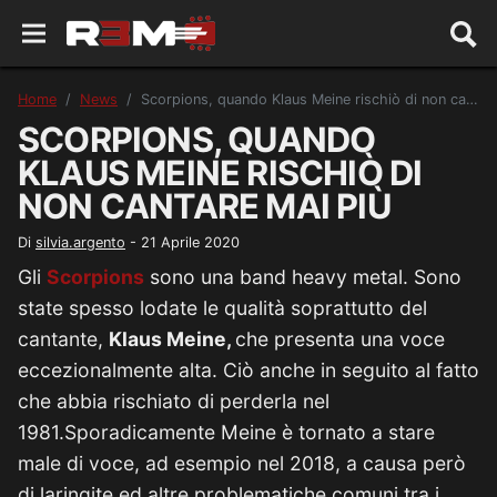
Home
News
Scorpions, quando Klaus Meine rischiò di non cantare mai più
SCORPIONS, QUANDO
KLAUS MEINE RISCHIÒ DI
NON CANTARE MAI PIÙ
Di
silvia.argento
-
21 Aprile 2020
Gli
Scorpions
sono una band heavy metal. Sono
state spesso lodate le qualità soprattutto del
cantante,
Klaus Meine,
che presenta una voce
eccezionalmente alta. Ciò anche in seguito al fatto
che abbia rischiato di perderla nel
1981.Sporadicamente Meine è tornato a stare
male di voce, ad esempio nel 2018, a causa però
di laringite ed altre problematiche comuni tra i