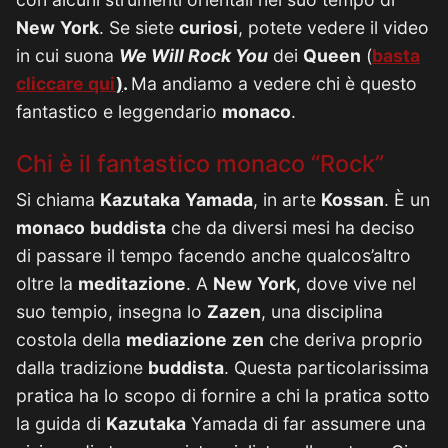
New
York
. Se siete
curiosi
, potete vedere il video
in cui suona
We Will Rock You
dei
Queen
(
basta
cliccare qui
)
.
Ma andiamo a vedere chi è questo
fantastico e leggendario
monaco
.
Chi è il fantastico monaco “Rock”
Si chiama
Kazutaka
Yamada
, in arte
Kossan
. È un
monaco
buddista
che da diversi mesi ha deciso
di passare il tempo facendo anche qualcos’altro
oltre la
meditazione
. A
New
York
, dove vive nel
suo tempio, insegna lo
Zazen
, una disciplina
costola della
mediazione
zen
che deriva proprio
dalla tradizione
buddista
. Questa particolarissima
pratica ha lo scopo di fornire a chi la pratica sotto
la guida di
Kazutaka
Yamada di far assumere una