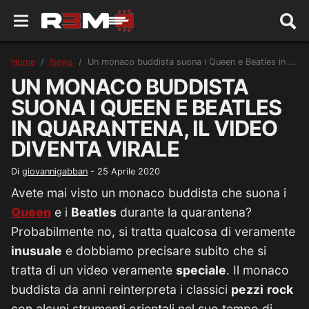
Home
News
Un monaco buddista suona i Queen e Beatles in quarantena, il video diventa virale
UN MONACO BUDDISTA
SUONA I QUEEN E BEATLES
IN QUARANTENA, IL VIDEO
DIVENTA VIRALE
Di
giovannigabban
-
25 Aprile 2020
Avete mai visto un monaco buddista che suona i
Queen
e i
Beatles
durante la quarantena?
Probabilmente no, si tratta qualcosa di veramente
inusuale
e dobbiamo precisare subito che si
tratta di un video veramente
speciale
. Il monaco
buddista da anni reinterpreta i classici
pezzi
rock
con alcuni strumenti orientali nel suo tempo di