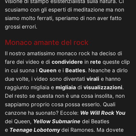
visione di stampo esistenzialista sulla natura. Ci
scusiamo con gli esperti di meditazione ma non
siamo molto ferrati, speriamo di non aver fatto
grossi errori.
Monaco amante del rock
Il nostro amatissimo monaco rock ha deciso di
fare dei video e di
condividere
in
rete
queste clip
in cui suona i
Queen
e i
Beatles
. Neanche a dirlo
due volte, i video sono diventati
virali
e hanno
raggiunto migliaia e
migliaia
di
visualizzazioni
.
Del resto se questa non è una cosa insolita, non
sappiamo proprio cosa possa esserlo. Quali
canzone ha suonato? Eccole:
We Will Rock You
dei Queen,
Yellow Submarine
dei Beatles
e
Teenage Lobotomy
dei Ramones. Ma dovete