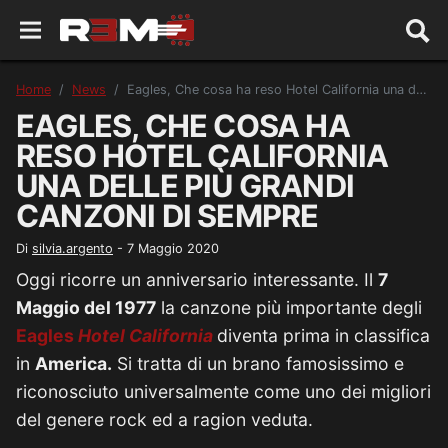
Home
News
Eagles, Che cosa ha reso Hotel California una delle più grandi canzoni di sempre
EAGLES, CHE COSA HA
RESO HOTEL CALIFORNIA
UNA DELLE PIÙ GRANDI
CANZONI DI SEMPRE
Di
silvia.argento
-
7 Maggio 2020
Oggi ricorre un anniversario interessante. Il
7
Maggio del 1977
la canzone più importante degli
Eagles
Hotel California
diventa prima in classifica
in
America.
Si tratta di un brano famosissimo e
riconosciuto universalmente come uno dei migliori
del genere rock ed a ragion veduta.