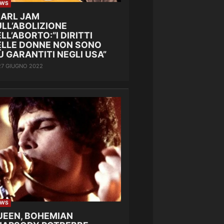
EWS
EARL JAM
LL’ABOLIZIONE
LL’ABORTO:”I DIRITTI
ELLE DONNE NON SONO
Ù GARANTITI NEGLI USA”
27 GIUGNO 2022
EWS
UEEN, BOHEMIAN