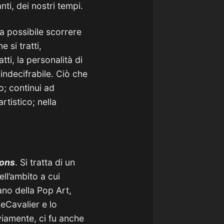
nti, dei nostri tempi.
ra possibile scorrere
 si tratti,
tti, la personalità di
indecifrabile. Ciò che
to; continui ad
tistico; nella
ions
. Si tratta di un
ell’ambito a cui
ano della Pop Art,
LeCavalier e lo
viamente, ci fu anche