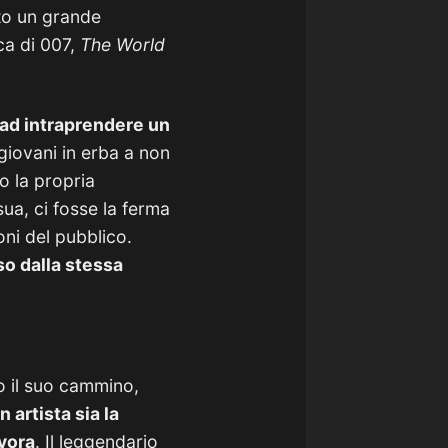
to un grande
ca di 007,
The World
i ad intraprendere un
i giovani in erba a non
o la propria
sua, ci fosse la ferma
oni del pubblico.
o dalla stessa
go il suo cammino,
 artista sia la
avora
. Il leggendario