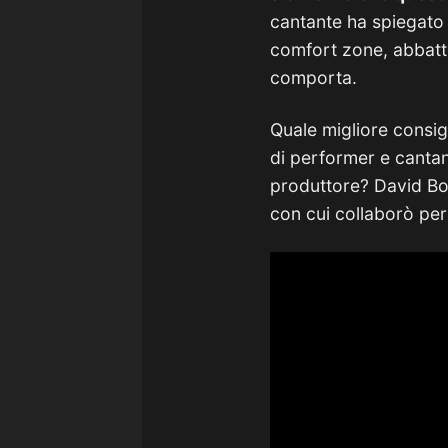
cantante ha spiegato c
comfort zone, abbatten
comporta.
Quale migliore consigl
di performer e cantan
produttore? David Bow
con cui collaborò per