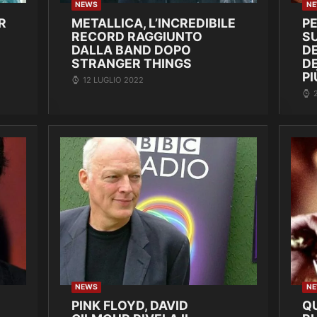
NEWS
N
R
METALLICA, L’INCREDIBILE
P
RECORD RAGGIUNTO
SU
DALLA BAND DOPO
DE
STRANGER THINGS
D
PI
12 LUGLIO 2022
NEWS
N
PINK FLOYD, DAVID
Q