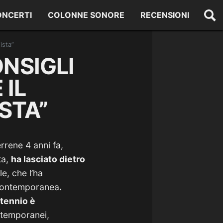
ONCERTI
COLONNE SONORE
RECENSIONI
ista”
ONSIGLI
 IL
STA”
rrene 4 anni fa,
ta,
ha lasciato dietro
e, che l’ha
a contemporanea
.
ntennio è
ontemporanei,