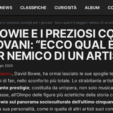
NEWS
CLASSIFICHE
CURIOSITÀ
ALBUM
C
 e i preziosi consigli per i giovani: “ecco qual è il peggior nemico di un art
OWIE E I PREZIOSI C
IOVANI: “ECCO QUAL È
 NEMICO DI UN ARTI
gio 2020
ianco
, David Bowie, ha ormai lasciato le sue spoglie te
i di fan, nello sconforto più totale. Lo strabiliante artis
lante prestigio
; costituita da un’opera, non solo musical
sse, all’Olimpo delle figure più eclettiche della stori
owie sul panorama socioculturale dell’ultimo cinqua
la sua personalità, come in quella di altri artisti suoi c