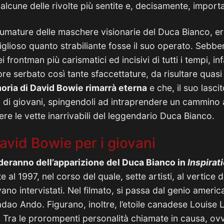
 alcune delle rivolte più sentite e, decisamente, importa
 sfumature delle maschere visionarie del Duca Bianco, e
lioso quanto strabiliante fosse il suo operato. Sebbene
frontman più carismatici ed incisivi di tutti i tempi, infa
e serbato così tante sfaccettature, da risultare quasi 
ria di David Bowie rimarrà eterna
e che, il suo lasci
 di giovani, spingendoli ad intraprendere un cammino ar
re le vette inarrivabili del leggendario Duca Bianco.
David Bowie per i giovani
rderanno dell’apparizione del Duca Bianco in
Inspirat
 al 1997, nel corso del quale, sette artisti, al vertice d
no intervistati. Nel filmato, si passa dal genio americ
adao Ando. Figurano, inoltre, l’etoile canadese Louise 
. Tra le prorompenti personalità chiamate in causa, ov