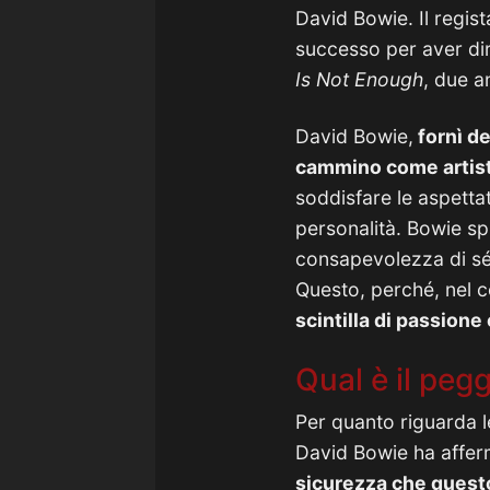
David Bowie. Il regis
successo per aver dir
Is Not Enough
, due a
David Bowie,
fornì de
cammino come artisti
soddisfare le aspetta
personalità. Bowie spi
consapevolezza di sé 
Questo, perché, nel c
scintilla di passione
Qual è il peg
Per quanto riguarda l
David Bowie ha affer
sicurezza che questo