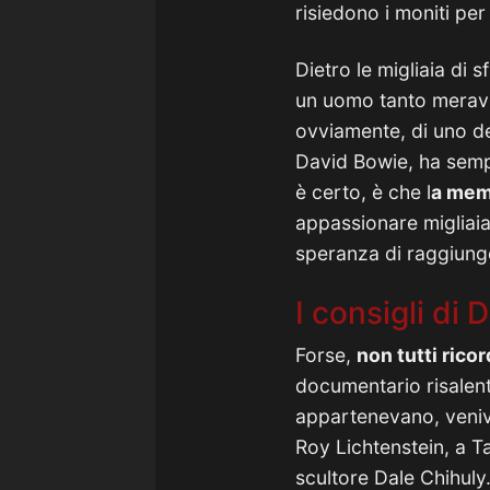
risiedono i moniti per
Dietro le migliaia di
un uomo tanto meravig
ovviamente, di uno dei 
David Bowie, ha sempr
è certo, è che l
a memo
appassionare migliaia
speranza di raggiunge
I consigli di 
Forse,
non tutti rico
documentario risalente
appartenevano, veniva
Roy Lichtenstein, a T
scultore Dale Chihuly