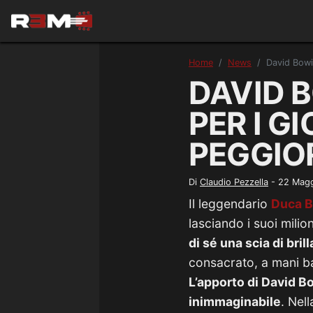
Home
News
David Bowie
DAVID B
PER I G
PEGGIOR
Di
Claudio Pezzella
-
22 Mag
Il leggendario
Duca B
lasciando i suoi milion
di sé una scia di bril
consacrato, a mani ba
L’apporto di David B
inimmaginabile
. Nel