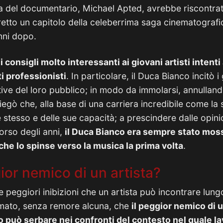
ta del documentario, Michael Apted, avrebbe riscontra
etto un capitolo della celeberrima saga cinematografi
nni dopo.
i consigli molto interessanti ai giovani artisti intent
 professionisti
. In particolare, il Duca Bianco incitò 
tive del loro pubblico; in modo da immolarsi, annulland
egò che, alla base di una carriera incredibile come la 
stesso e delle sue capacità; a prescindere dalle opini
orso degli anni,
il Duca Bianco era sempre stato moss
 che lo spinse verso la musica la prima volta
.
gior nemico di un artista?
e peggiori inibizioni che un artista può incontrare lun
mato, senza remore alcuna, che
il peggior nemico di un
 può serbare nei confronti del contesto nel quale l