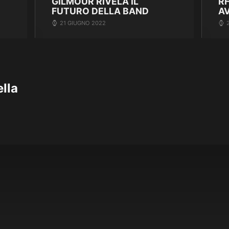
GILMOUR RIVELA IL
R
FUTURO DELLA BAND
A
21 GIUGNO 2022
lla