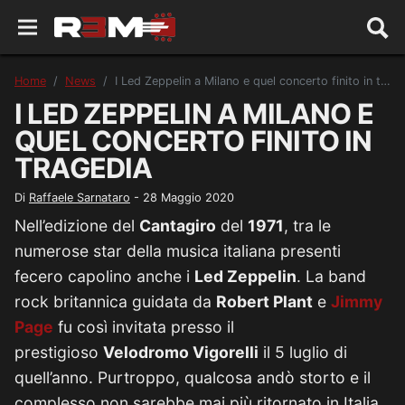
Home
News
I Led Zeppelin a Milano e quel concerto finito in tragedia
I LED ZEPPELIN A MILANO E
QUEL CONCERTO FINITO IN
TRAGEDIA
Di
Raffaele Sarnataro
-
28 Maggio 2020
Nell’edizione del
Cantagiro
del
1971
, tra le
numerose star della musica italiana presenti
fecero capolino anche i
Led Zeppelin
. La band
rock britannica guidata da
Robert Plant
e
Jimmy
Page
fu così invitata presso il
prestigioso
Velodromo Vigorelli
il 5 luglio di
quell’anno. Purtroppo, qualcosa andò storto e il
complesso non sarebbe mai più ritornato in Italia