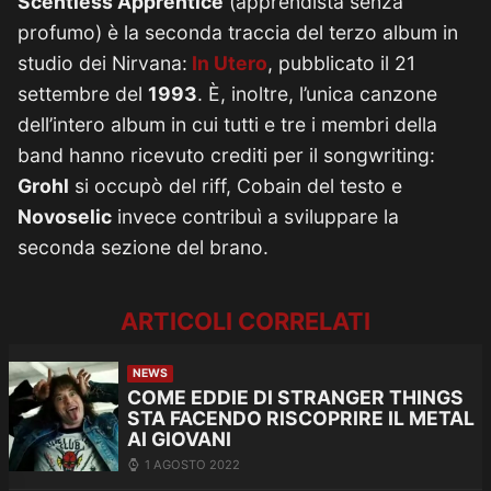
Scentless Apprentice
(apprendista senza
profumo) è la seconda traccia del terzo album in
studio dei Nirvana:
In Utero
, pubblicato il 21
settembre del
1993
. È, inoltre, l’unica canzone
dell’intero album in cui tutti e tre i membri della
band hanno ricevuto crediti per il songwriting:
Grohl
si occupò del riff, Cobain del testo e
Novoselic
invece contribuì a sviluppare la
seconda sezione del brano.
ARTICOLI CORRELATI
NEWS
COME EDDIE DI STRANGER THINGS
STA FACENDO RISCOPRIRE IL METAL
AI GIOVANI
1 AGOSTO 2022