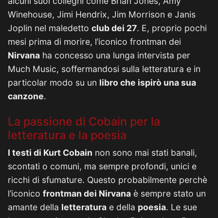
alcuni suoi colleghi come Brian Jones, Amy
Winehouse, Jimi Hendrix, Jim Morrison e Janis
Joplin nel maledetto
club dei 27
. E, proprio pochi
mesi prima di morire, l’iconico frontman dei
Nirvana
ha concesso una lunga intervista per
Much Music, soffermandosi sulla letteratura e in
particolar modo su un
libro che ispirò una sua
canzone
.
La passione di Cobain per la
letteratura e la poesia
I testi di Kurt Cobain
non sono mai stati banali,
scontati o comuni, ma sempre profondi, unici e
ricchi di sfumature. Questo probabilmente perchè
l’iconico
frontman dei Nirvana
è sempre stato un
amante della
letteratura
e della
poesia
. Le sue