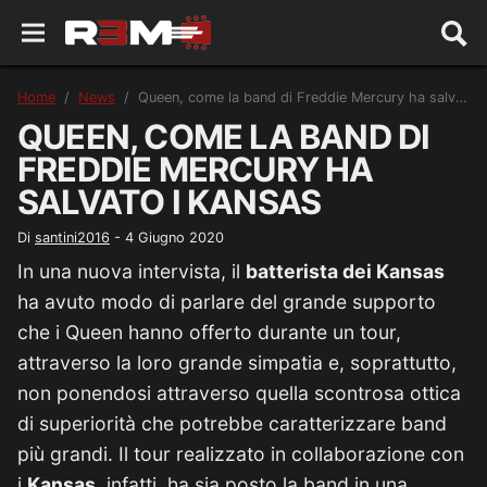
Home
News
Queen, come la band di Freddie Mercury ha salvato i Kansas
QUEEN, COME LA BAND DI
FREDDIE MERCURY HA
SALVATO I KANSAS
Di
santini2016
-
4 Giugno 2020
In una nuova intervista, il
batterista dei Kansas
ha avuto modo di parlare del grande supporto
che i Queen hanno offerto durante un tour,
attraverso la loro grande simpatia e, soprattutto,
non ponendosi attraverso quella scontrosa ottica
di superiorità che potrebbe caratterizzare band
più grandi. Il tour realizzato in collaborazione con
i
Kansas,
infatti, ha sia posto la band in una