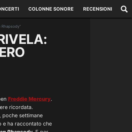
ONCERTI
COLONNE SONORE
RECENSIONI
an Rhapsody”
RIVELA:
IERO
ueen
Freddie
Mercury
.
re ricordata.
1, poche settimane
to e ha raccontato che
an Rhapsody
. E per