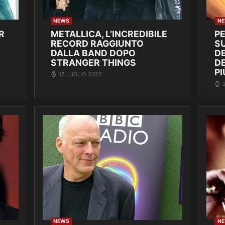
NEWS
N
R
METALLICA, L’INCREDIBILE
P
RECORD RAGGIUNTO
SU
DALLA BAND DOPO
DE
STRANGER THINGS
D
PI
12 LUGLIO 2022
NEWS
N