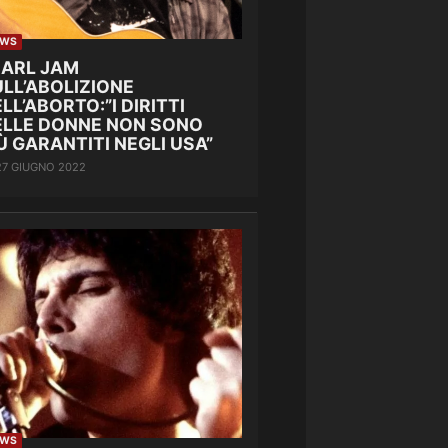
EWS
EARL JAM
LL’ABOLIZIONE
LL’ABORTO:”I DIRITTI
ELLE DONNE NON SONO
Ù GARANTITI NEGLI USA”
27 GIUGNO 2022
EWS