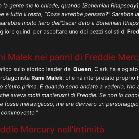
 la gente me lo chiede, quando [Bohemian Rhapsody] ot
e e tutto il resto, “Cosa avrebbe pensato?” Sarebbe la
sarebbe molto fiero dell’Oscar dato a Bohemian Rhap
liore quindi per ascoltare uno dei pezzi solisti di
Fred
mi Malek nei panni di Freddie Mer
rafico sullo storico leader dei
Queen
, Clark ha elogiat
 protagonista
Rami
Malek
, che ha interpretato proprio
o sicuro prima. E quando sono andato a vederlo, l’ho
rché aveva molti manierismi di Freddie. Se non lo conos
e fosse meraviglioso, ma era davvero un personaggio f
o commovente.”
die Mercury nell’intimità