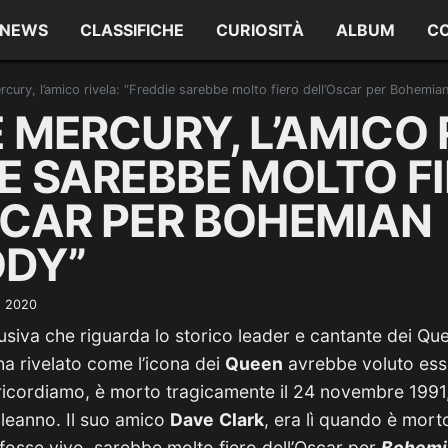
NEWS
CLASSIFICHE
CURIOSITÀ
ALBUM
C
rcury, l’amico rivela: “Freddie sarebbe molto fiero dell’Oscar per Bohemi
 MERCURY, L’AMICO 
E SAREBBE MOLTO F
SCAR PER BOHEMIAN
DY”
o 2020
usiva che riguarda lo storico leader e cantante dei Q
a rivelato come l’icona dei
Queen
avrebbe voluto esse
 ricordiamo, è morto tragicamente il 24 novembre 199
leanno. Il suo amico
Dave
Clark
, era lì quando è mor
 fosse vivo, sarebbe molto fiero dell’Oscar per
Bohemi