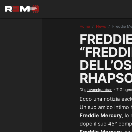
Home
News
Freddie Me
FREDDIE
“FREDDI
DELL’O
RHAPSO
Di
giovannigabban
-
7 Giugn
Ecco una notizia escl
Un suo amico intimo h
Freddie
Mercury
, lo
dopo il suo 45° comp
Freddie
Mercury
, se