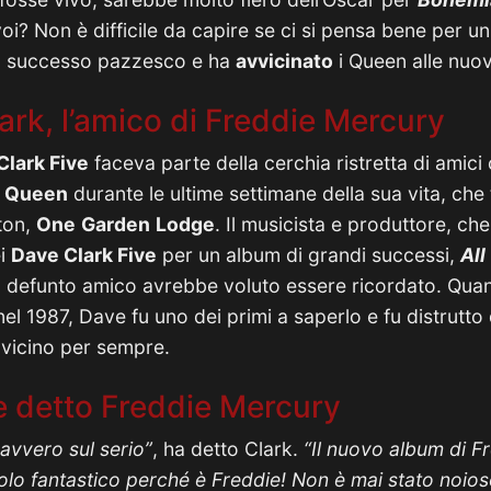
voi? Non è difficile da capire se ci si pensa bene per 
 un successo pazzesco e ha
avvicinato
i Queen alle nuo
ark, l’amico di Freddie Mercury
lark Five
faceva parte della cerchia ristretta di amic
i
Queen
durante le ultime settimane della sua vita, che
ton,
One
Garden
Lodge
. Il musicista e produttore, ch
ei
Dave Clark Five
per un album di grandi successi,
All
o defunto amico avrebbe voluto essere ricordato. Qua
el 1987, Dave fu uno dei primi a saperlo e fu distrutto 
 vicino per sempre.
 detto Freddie Mercury
avvero sul serio”
, ha detto Clark.
“Il nuovo album di F
tolo fantastico perché è Freddie! Non è mai stato noioso