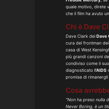
quale motivo, direte 
che il film ha avuto
Chi è Dave Cl
Dave Clark dei
Dave C
cura del frontman de
casa di West Kensing
più grandi canzoni d
condiviso come il su
diagnosticato
l’AIDS
n
promise di rimanergli
Cosa avrebbe
“Non ha preso nulla d
Never Boring, è un ti