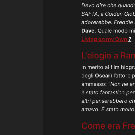
Devo dire che quando
BAFTA, il Golden Glob
adorerebbe. Freddie 
Dave
. Quale modo mig
Living on my Own
?
L’elogio a Ra
In merito al film biog
degli
Oscar
) l’attore
ammesso:
“Non ne er
è stato fantastico pe
altri penserebbero ch
amavo. È stato molt
Come era Fred