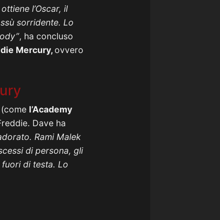
tiene l’Oscar, il
ssù sorridente. Lo
sody”
, ha concluso
die Mercury,
ovvero
cury
o (come
l’Academy
 Freddie. Dave ha
 adorato. Rami Malek
cessi di persona, gli
uori di testa. Lo