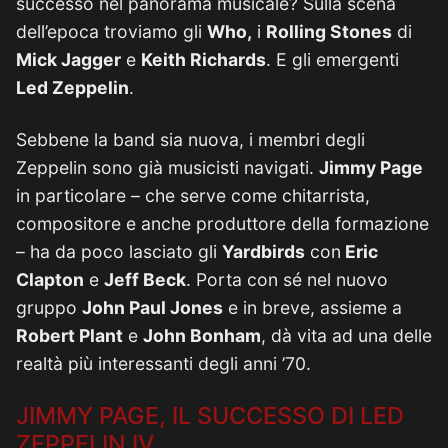
successo nel panorama musicale? Sulla scena
dell’epoca troviamo gli
Who,
i
Rolling Stones
di
Mick Jagger
e
Keith Richards
. E gli emergenti
Led Zeppelin
.
Sebbene la band sia nuova, i membri degli
Zeppelin sono già musicisti navigati.
Jimmy Page
in particolare – che serve come chitarrista,
compositore e anche produttore della formazione
– ha da poco lasciato gli
Yardbirds
con
Eric
Clapton
e
Jeff Beck
. Porta con sé nel nuovo
gruppo
John Paul Jones
e in breve, assieme a
Robert Plant
e
John Bonham
, dà vita ad una delle
realtà più interessanti degli anni ’70.
JIMMY PAGE, IL SUCCESSO DI LED
ZEPPELIN IV