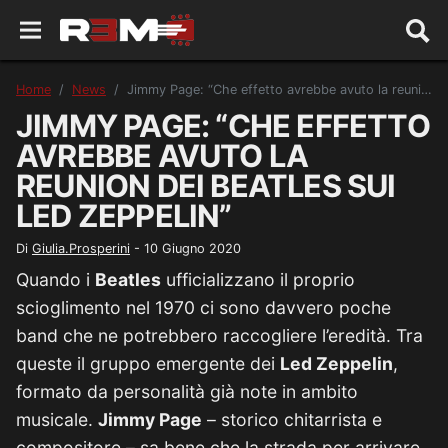
Home
News
Jimmy Page: “Che effetto avrebbe avuto la reunion dei Beatles sui Led Zeppelin”
JIMMY PAGE: “CHE EFFETTO
AVREBBE AVUTO LA
REUNION DEI BEATLES SUI
LED ZEPPELIN”
Di
Giulia.Prosperini
-
10 Giugno 2020
Quando i
Beatles
ufficializzano il proprio
scioglimento nel 1970 ci sono davvero poche
band che ne potrebbero raccogliere l’eredità. Tra
queste il gruppo emergente dei
Led Zeppelin
,
formato da personalità già note in ambito
musicale.
Jimmy Page
– storico chitarrista e
compositore – sa bene che la strada per arrivare