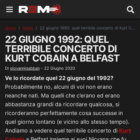
Home
News
22 giugno 1992: quel terribile concerto di Kurt Cobain a Belfast
22 GIUGNO 1992: QUEL
TERRIBILE CONCERTO DI
KURT COBAIN A BELFAST
Di
giovannigabban
-
22 Giugno 2020
Ve lo ricordate quel 22 giugno del 1992?
Probabilmente no, alcuni di voi non erano
neanche nati. Ma quelli che c’erano ed erano
abbastanza grandi da ricordare qualcosa, si
ricorderanno perfettamente cosa successe in
quel giorno lontano (e vicino allo stesso tempo).
Andiamo a vedere quel terribile concerto di
Kurt
Cobain
a Belfast insieme ai suoi Nirvana che fu