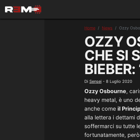
Home
News
Ozzy Osbour
OZZY O
CHE SI
BIEBER:
Di
Sensei
-
8 Luglio 2020
Ozzy Osbourne
, car
heavy metal, è uno deg
anche come
il Princ
alla lettera i dettam
soffermarci su tutte l
fortunatamente, però,