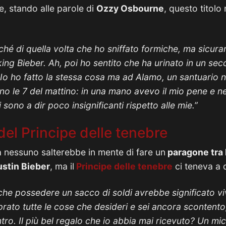
, stando alle parole di
Ozzy Osbourne
, questo titolo
hé di quella volta che ho sniffato formiche, ma sicuram
king Bieber. Ah, poi ho sentito che ha urinato in un sec
 Io ho fatto la stessa cosa ma ad Alamo, un santuario 
o le 7 del mattino: in una mano avevo il mio pene e nell
sono a dir poco insignificanti rispetto alle mie.”
el Principe delle tenebre
 nessuno salterebbe in mente di fare un
paragone tra 
ustin Bieber
, ma il
Principe delle tenebre
ci teneva a d
e possedere un sacco di soldi avrebbe significato viv
rato tutte le cose che desideri e sei ancora scontento,
tro. Il più bel regalo che io abbia mai ricevuto? Un mi