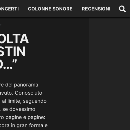
ONCERTI
COLONNE SONORE
RECENSIONI
”
OLTA
STIN
O…”
ve del panorama
i avuto. Conosciuto
 al limite, seguendo
ma, se dovessimo
ero pagine e pagine:
cora in gran forma e