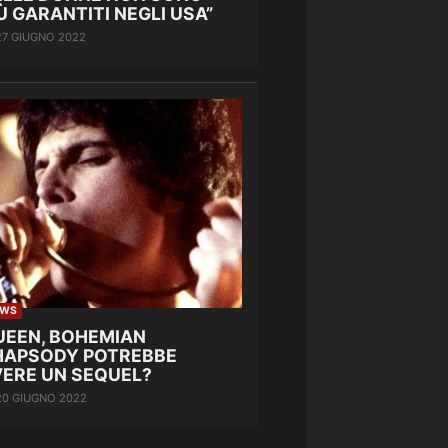
Ù GARANTITI NEGLI USA”
27 GIUGNO 2022
EWS
UEEN, BOHEMIAN
HAPSODY POTREBBE
VERE UN SEQUEL?
20 GIUGNO 2022