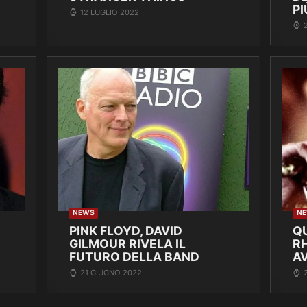
PI
12 LUGLIO 2022
NEWS
N
PINK FLOYD, DAVID
Q
GILMOUR RIVELA IL
R
FUTURO DELLA BAND
A
21 GIUGNO 2022