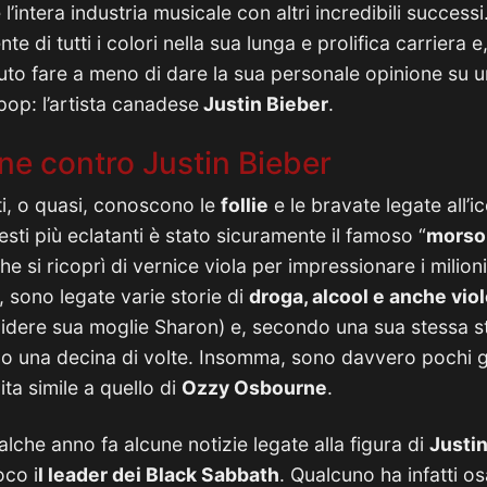
’intera industria musicale con altri incredibili successi
 di tutti i colori nella sua lunga e prolifica carriera e
tuto fare a meno di dare la sua personale opinione su 
pop: l’artista canadese
Justin Bieber
.
e contro Justin Bieber
ti, o quasi, conoscono le
follie
e le bravate legate all’i
esti più eclatanti è stato sicuramente il famoso “
morso 
he si ricoprì di vernice viola per impressionare i milioni
e, sono legate varie storie di
droga, alcool e anche vio
cidere sua moglie Sharon) e, secondo una sua stessa 
eno una decina di volte. Insomma, sono davvero pochi g
vita simile a quello di
Ozzy Osbourne
.
alche anno fa alcune notizie legate alla figura di
Justi
oco i
l leader dei Black Sabbath
. Qualcuno ha infatti o