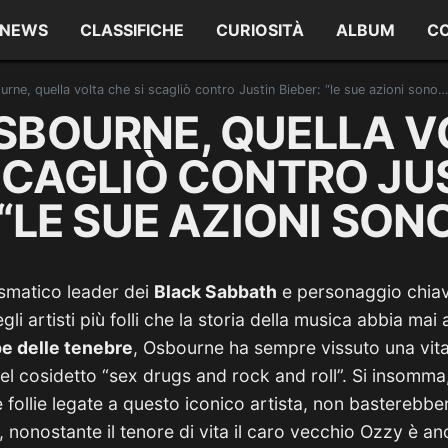
NEWS
CLASSIFICHE
CURIOSITÀ
ALBUM
C
ne, quella volta che si scagliò contro Justin Bieber: “le sue azioni sono…
SBOURNE, QUELLA V
 SCAGLIÒ CONTRO JU
 “LE SUE AZIONI SON
ismatico leader dei
Black Sabbath
e personaggio chia
li artisti più folli che la storia della musica abbia ma
ipe delle tenebre
, Osbourne ha sempre vissuto una vita
i del cosidetto “sex drugs and rock and roll”. Si insom
e follie legate a questo iconico artista, non basterebb
 nonostante il tenore di vita il caro vecchio Ozzy è an