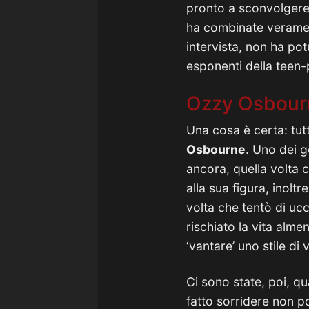
pronto a sconvolgere l
ha combinate veramente
intervista, non ha po
esponenti della teen-
Ozzy Osbourn
Una cosa è certa: tut
Osbourne
. Uno dei g
ancora, quella volta c
alla sua figura, inoltr
volta che tentò di uc
rischiato la vita alm
‘vantare’ uno stile di 
Ci sono state, poi, qu
fatto sorridere non p