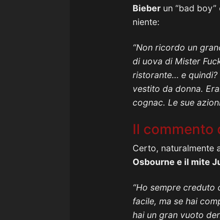
Bieber
un “bad boy” e
niente:
“Non ricordo un granc
di uova di Mister Fuc
ristorante… e quindi?
vestito da donna. Eran
cognac. Le sue azioni 
Il commento d
Certo, naturalmente a
Osbourne e il mite J
“Ho sempre creduto ch
facile, ma se hai comp
hai un gran vuoto den