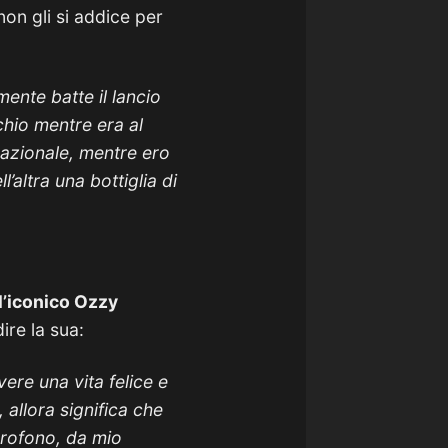
 non gli si addice per
ente batte il lancio
chio mentre era al
nazionale, mentre ero
’altra una bottiglia di
l’iconico Ozzy
ire la sua:
ere una vita felice e
 allora significa che
crofono, da mio