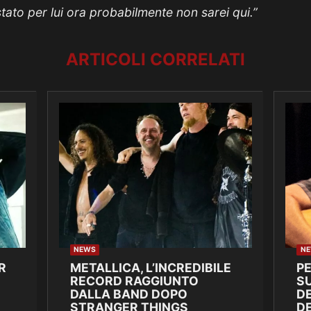
tato per lui ora probabilmente non sarei qui.”
ARTICOLI CORRELATI
NEWS
N
R
METALLICA, L’INCREDIBILE
P
RECORD RAGGIUNTO
SU
DALLA BAND DOPO
DE
STRANGER THINGS
D