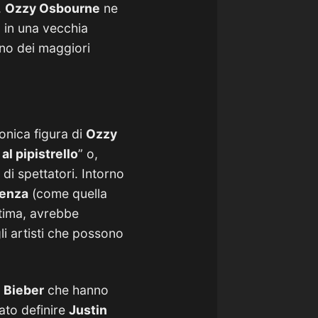
.
Ozzy Osbourne
ne
, in una vecchia
uno dei maggiori
conica figura di
Ozzy
al pipistrello
” o,
 di spettatori. Intorno
lenza
(come quella
stima, avrebbe
li artisti che possono
n Bieber
che hanno
sato definire
Justin