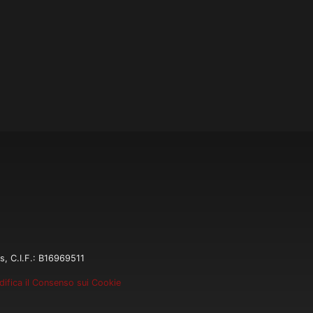
s, C.I.F.: B16969511
ifica il Consenso sui Cookie