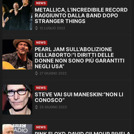
NEWS
METALLICA, L’INCREDIBILE RECORD
RAGGIUNTO DALLA BAND DOPO
STRANGER THINGS
12 LUGLIO 2022
NEWS
PEARL JAM SULL’ABOLIZIONE
DELL’ABORTO:”I DIRITTI DELLE
DONNE NON SONO PIÙ GARANTITI
NEGLI USA”
27 GIUGNO 2022
NEWS
STEVE VAI SUI MANESKIN:”NON LI
CONOSCO”
25 GIUGNO 2022
NEWS
PINK FLOYD, DAVID GILMOUR RIVELA