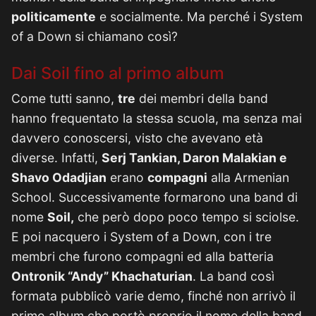
politicamente
e socialmente. Ma perché i System
of a Down si chiamano così?
Dai Soil fino al primo album
Come tutti sanno,
tre
dei membri della band
hanno frequentato la stessa scuola, ma senza mai
davvero conoscersi, visto che avevano età
diverse. Infatti,
Serj Tankian, Daron Malakian e
Shavo Odadjian
erano
compagni
alla Armenian
School. Successivamente formarono una band di
nome
Soil,
che però dopo poco tempo si sciolse.
E poi nacquero i System of a Down, con i tre
membri che furono compagni ed alla batteria
Ontronik “Andy” Khachaturian
. La band così
formata pubblicò varie demo, finché non arrivò il
primo album che portò proprio il nome della band