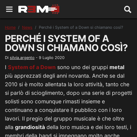
Home
News
Perché i System of a Down si chiamano così?
PERCHÉ I SYSTEM OF A
DOWN SI CHIAMANO COSÌ?
Di
silvia.argento
-
9 Luglio 2020
I
System of a Down
sono uno dei gruppi
metal
più apprezzati degli anni novanta. Anche se dal
2010 si è molto allentata la loro attività, tanto che
si parlò di scioglimento, dopo una serie di progetti
solisti sono comunque rimasti insieme e
continuano a conquistare il pubblico con i loro
lavori. Il pregio del gruppo musicale è che oltre
alla
grandiosità
della loro musica e dei loro testi, i
membri della band si impegnano molto anche