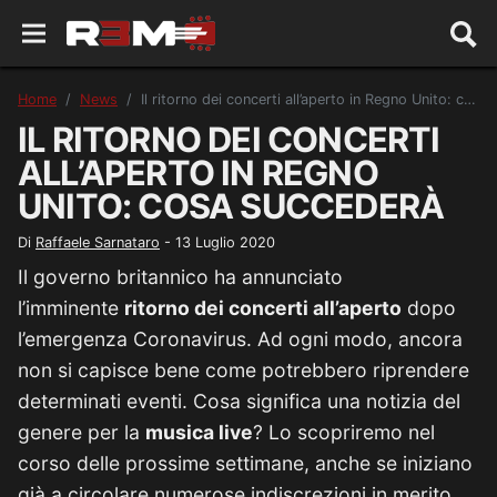
Home
News
Il ritorno dei concerti all’aperto in Regno Unito: cosa succederà
IL RITORNO DEI CONCERTI
ALL’APERTO IN REGNO
UNITO: COSA SUCCEDERÀ
Di
Raffaele Sarnataro
-
13 Luglio 2020
Il governo britannico ha annunciato
l’imminente
ritorno dei concerti all’aperto
dopo
l’emergenza Coronavirus. Ad ogni modo, ancora
non si capisce bene come potrebbero riprendere
determinati eventi. Cosa significa una notizia del
genere per la
musica live
? Lo scopriremo nel
corso delle prossime settimane, anche se iniziano
già a circolare numerose indiscrezioni in merito.