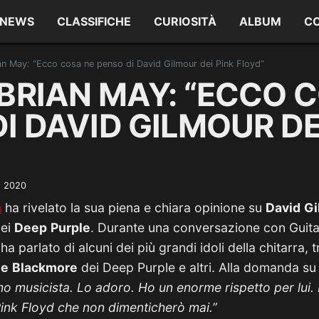
NEWS
CLASSIFICHE
CURIOSITÀ
ALBUM
C
an May: “Ecco cosa ne penso di David Gilmour dei Pink Floyd”
BRIAN MAY: “ECCO 
I DAVID GILMOUR DE
o 2020
n
ha rivelato la sua piena e chiara opinione su
David
Gi
dei
Deep
Purple
. Durante una conversazione con Guitar 
ha parlato di alcuni dei più grandi idoli della chitarra, 
ie
Blackmore
dei Deep Purple e altri. Alla domanda s
mo musicista. Lo adoro. Ho un enorme rispetto per lui.
Pink Floyd che non dimenticherò mai.”