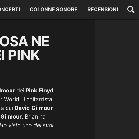
ONCERTI
COLONNE SONORE
RECENSIONI
COSA NE
I PINK
lmour
dei
Pink
Floyd
World, il chitarrista
tra cui
David
Gilmour
u
Gilmour
, Brian ha
 Ho visto uno dei suoi