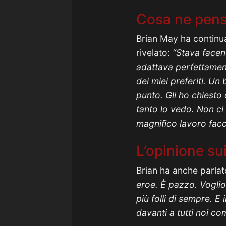
Cosa ne pensa
Brian May ha continu
rivelato:
“Stava facend
adattava perfettament
dei miei preferiti. U
punto. Gli ho chiesto 
tanto lo vedo. Non c
magnifico lavoro facc
L’opinione su
Brian ha anche parlat
eroe. È pazzo. Voglio 
più folli di sempre. 
davanti a tutti noi co