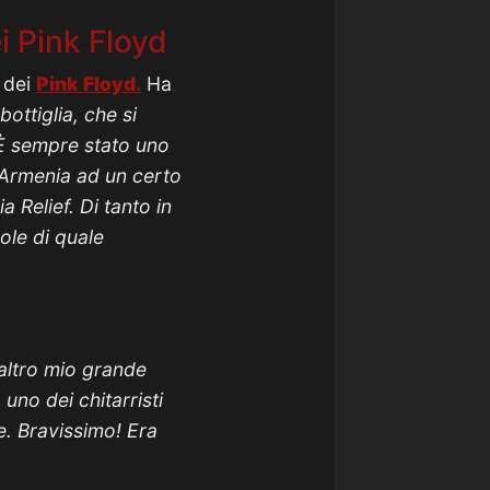
i Pink Floyd
 dei
Pink
Floyd
.
Ha
ottiglia, che si
 È sempre stato uno
l’Armenia ad un certo
 Relief. Di tanto in
ole di quale
altro mio grande
uno dei chitarristi
e. Bravissimo! Era