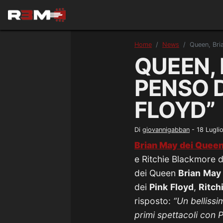
Home
News
Queen, Bri
QUEEN, 
PENSO D
FLOYD”
Di
giovannigabban
-
18 Lugli
Brian May dei Quee
e Ritchie Blackmore 
dei Queen
Brian
May
dei
Pink
Floyd
,
Ritch
risposto:
“Un bellissi
primi spettacoli con 