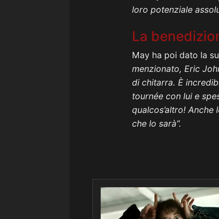
loro potenziale assol
La benedizio
May ha poi dato la su
menzionato, Eric John
di chitarra. È incred
tournée con lui e spes
qualcos’altro! Anche 
che lo sarà”.