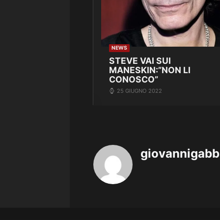
NEWS
STEVE VAI SUI
MANESKIN:”NON LI
CONOSCO”
25 GIUGNO 2022
giovannigab