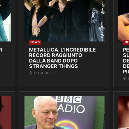
NEWS
N
R
METALLICA, L’INCREDIBILE
P
RECORD RAGGIUNTO
SU
DALLA BAND DOPO
DE
STRANGER THINGS
D
PI
12 LUGLIO 2022