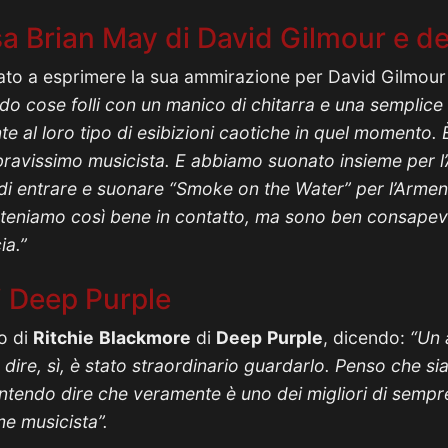
 Brian May di David Gilmour e de
ato a esprimere la sua ammirazione per David Gilmour
o cose folli con un manico di chitarra e una semplice b
e al loro tipo di esibizioni caotiche in quel momento.
n bravissimo musicista. E abbiamo suonato insieme per 
di entrare e suonare “Smoke on the Water” per l’Armenia
i teniamo così bene in contatto, ma sono ben consapev
ia.”
i Deep Purple
o di
Ritchie
Blackmore
di
Deep
Purple
, dicendo:
“Un 
dire, sì, è stato straordinario guardarlo. Penso che sia 
E intendo dire che veramente è uno dei migliori di sempr
me musicista”.