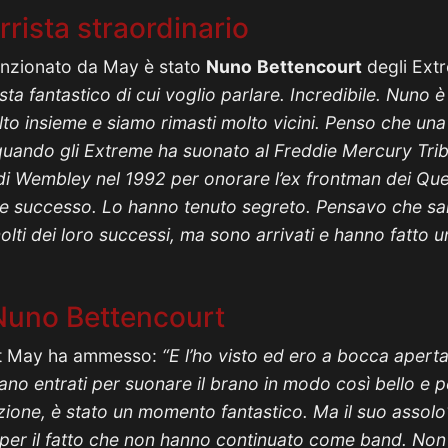
rrista straordinario
enzionato da May è stato
Nuno
Bettencourt
degli Extr
sta fantastico di cui voglio parlare. Incredibile. Nuno 
 insieme e siamo rimasti molto vicini. Penso che una d
quando gli Extreme ha suonato al Freddie Mercury Trib
 di Wembley nel 1992 per onorare l’ex frontman dei Q
 successo. Lo hanno tenuto segreto. Pensavo che sa
ti dei loro successi, ma sono arrivati ​​e hanno fatto u
 Nuno Bettencourt
rt May ha ammesso:
“E l’ho visto ed ero a bocca aperta.
erano entrati per suonare il brano in modo così bello e 
azione, è stato un momento fantastico. Ma il suo assolo
e per il fatto che non hanno continuato come band. Non