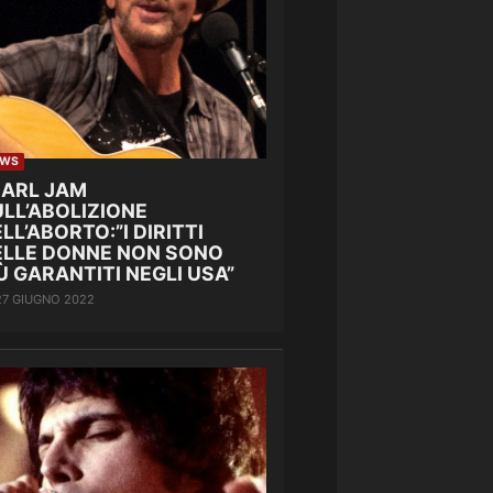
EWS
EARL JAM
LL’ABOLIZIONE
LL’ABORTO:”I DIRITTI
ELLE DONNE NON SONO
Ù GARANTITI NEGLI USA”
27 GIUGNO 2022