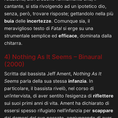
cantante, si stia rivolgendo ad un ipotetico dio,
senza, però, trovare risposte; gettandolo nella più
buia
delle
incertezze
. Comunque sia, il
meraviglioso testo di
Fatal
si erge su una
strumentale semplice ed
efficace
, dominata dalla
chitarra.
4) Nothing As It Seems – Binaural
(2000)
Scritta dal bassista Jeff Ament,
Nothing As It
Seems
parla della sua stessa
infanzia
. In
particolare, il bassista rivelò, nel corso di
un’intervista, di aver sentito l’esigenza di
riflettere
sui suoi primi anni di vita. Ament ha dichiarato di
essersi spesso rifugiato nell’infanzia per
scappare
dai demoni del suo passato, aggiungendo di aver