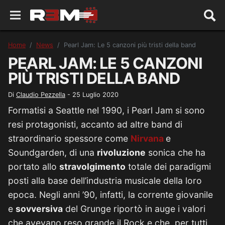
Home
News
Pearl Jam: Le 5 canzoni più tristi della band
PEARL JAM: LE 5 CANZONI
PIÙ TRISTI DELLA BAND
Di
Claudio Pezzella
-
25 Luglio 2020
Formatisi a Seattle nel 1990, i Pearl Jam si sono
resi protagonisti, accanto ad altre band di
straordinario spessore come
Nirvana
e
Soundgarden, di una
rivoluzione
sonica che ha
portato allo
stravolgimento
totale dei paradigmi
posti alla base dell’industria musicale della loro
epoca. Negli anni ’90, infatti, la corrente giovanile
e
sovversiva
del Grunge riportò in auge i valori
che avevano reso grande il Rock e che, per tutti