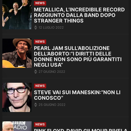
NEWS
METALLICA, L’INCREDIBILE RECORD
RAGGIUNTO DALLA BAND DOPO
STRANGER THINGS
12 LUGLIO 2022
NEWS
PEARL JAM SULL’ABOLIZIONE
DELL’ABORTO:”I DIRITTI DELLE
DONNE NON SONO PIÙ GARANTITI
NEGLI USA”
27 GIUGNO 2022
NEWS
STEVE VAI SUI MANESKIN:”NON LI
CONOSCO”
25 GIUGNO 2022
NEWS
PINK FLOYD, DAVID GILMOUR RIVELA