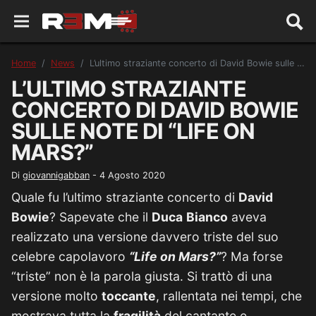
Home
News
L’ultimo straziante concerto di David Bowie sulle note di “Life on Mars?”
L’ULTIMO STRAZIANTE
CONCERTO DI DAVID BOWIE
SULLE NOTE DI “LIFE ON
MARS?”
Di
giovannigabban
-
4 Agosto 2020
Quale fu l’ultimo straziante concerto di
David
Bowie
? Sapevate che il
Duca
Bianco
aveva
realizzato una versione davvero triste del suo
celebre capolavoro
“Life on Mars?”
? Ma forse
“triste” non è la parola giusta. Si trattò di una
versione molto
toccante
, rallentata nei tempi, che
mostrava tutta la
fragilità
del cantante e