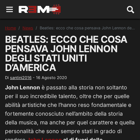
Home
News
Beatles: ecco che cosa pensava John Lennon degli Stati Uniti d’America
BEATLES: ECCO CHE COSA
PENSAVA JOHN LENNON
DEGLI STATI UNITI
D’AMERICA
Di
santini2016
-
16 Agosto 2020
John Lennon
è passato alla storia non soltanto
per il suo incredibile talento, oltre che per quelle
abilità artistiche che l’hanno reso fondamentale e
fortemente conosciuto nell’ambito della storia
della musica, ma anche per quel carattere e quella
personalità che sono sempre stati in grado di
rendere
John Lennon
al di fuori delle