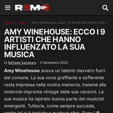
Home
News
Amy Winehouse: ecco i 9 artisti che hanno influenzato la sua musica
AMY WINEHOUSE: ECCO I 9
ARTISTI CHE HANNO
INFLUENZATO LA SUA
MUSICA
Di
Raffaele Sarnataro
-
3 Settembre 2020
Amy Winehouse
aveva un talento davvero fuori
dal comune. La sua voce graffiante e sofferente
resta impressa nella nostra memoria, insieme alla
notevole impronta vintage delle sue canzoni. La
sua musica ha ispirato buona parte dei musicisti
emergenti. Tuttavia, come sempre succede,
anche lei si è ispirata a qualcun altro. Ecco i
9