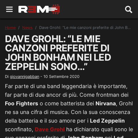
Home
News
Dave Grohl: “Le mie canzoni preferite di John Bonham nei Led Zeppelin sono…”
DAVE GROHL: “LE MIE
CANZONI PREFERITE DI
JOHN BONHAM NEI LED
ZEPPELIN SONO…”
Di
giovannigabban
-
10 Settembre 2020
Far parte di una band leggendaria è importante,
far parte di due ancor di più. Come frontman dei
Foo
Fighters
o come batterista dei
Nirvana
, Grohl
ne sa una cifra di musica. Con la sua conoscenza
della batteria e il suo amore per i
Led Zeppelin
sconfinato,
Dave
Grohl
ha dichiarato quali sono le
sue canzoni preferite di
John
Bonham
nei
Led