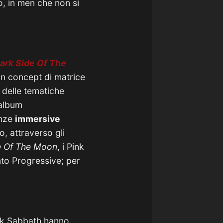
o, in men che non si
ark Side Of The
 un concept di matrice
 delle tematiche
album
enze
immersive
o, attraverso gli
e Of The Moon
, i Pink
to Progressive; per
ack Sabbath hanno