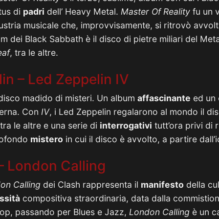
atus di
padri
dell’ Heavy Metal.
Master Of Reality
fu un v
dustria musicale che, improvvisamente, si ritrovò avvolt
bum dei Black Sabbath è il disco di pietre miliari del Me
eaf
, tra le altre.
in – Led Zeppelin IV
disco madido di misteri. Un album
affascinante
ed un 
derna. Con
IV
, i Led Zeppelin regalarono al mondo il di
 tra le altre e una serie di
interrogativi
tutt’ora privi di 
rofondo
mistero
in cui il disco è avvolto, a partire dall
– London Calling
on Calling
dei Clash rappresenta il
manifesto
della cul
ssità
compositiva straordinaria, data dalla commistion
 Pop, passando per Blues e Jazz,
London Calling
è un c