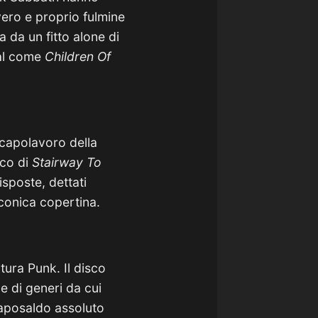
ero e proprio fulmine
a da un fitto alone di
tal come
Children Of
capolavoro della
sco di
Stairway To
risposte, dettati
’iconica copertina.
tura Punk. Il disco
e di generi da cui
aposaldo assoluto