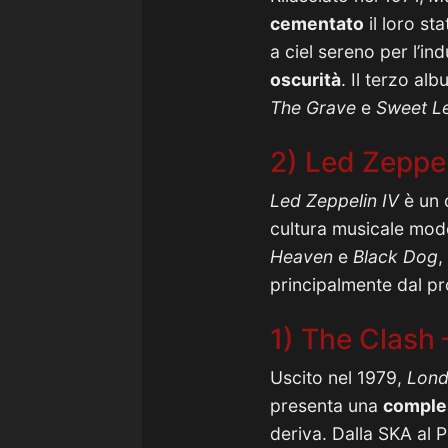
cementato
il loro st
a ciel sereno per l’in
oscurità
. Il terzo al
The Grave
e
Sweet L
2) Led Zeppel
Led Zeppelin IV
è un 
cultura musicale mo
Heaven
e
Black Dog
,
principalmente dal p
1) The Clash 
Uscito nel 1979,
Lond
presenta una
comple
deriva. Dalla SKA al