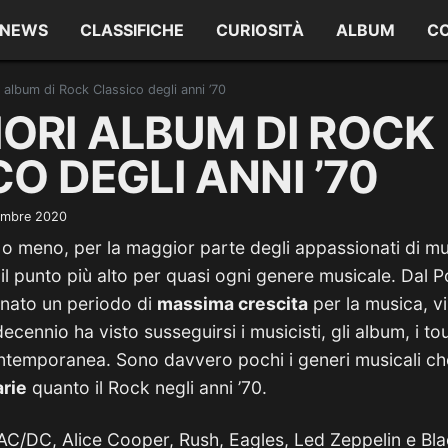
NEWS
CLASSIFICHE
CURIOSITÀ
ALBUM
C
i  album di Rock Classico degli anni ’70
LIORI ALBUM DI ROCK
O DEGLI ANNI ’70
embre 2020
 o meno, per la maggior parte degli appassionati di mus
l punto più alto per quasi ogni genere musicale. Dal P
gnato un periodo di
massima crescita
per la musica, v
cennio ha visto susseguirsi i musicisti, gli album, i tour
contemporanea. Sono davvero pochi i generi musicali c
rie
quanto il Rock negli anni ’70.
C/DC, Alice Cooper, Rush, Eagles, Led Zeppelin e Blac