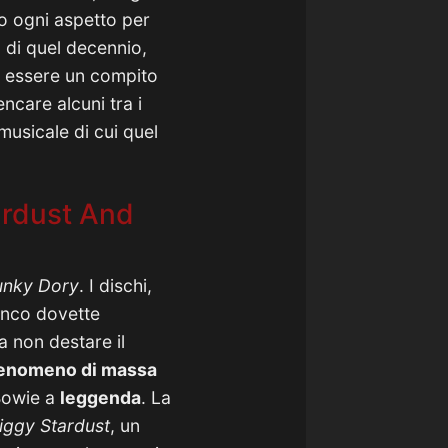
o ogni aspetto per
co di quel decennio,
ta essere un compito
ncare alcuni tra i
musicale di cui quel
ardust And
nky Dory
. I dischi,
ianco dovette
a non destare il
enomeno di massa
 Bowie a
leggenda
. La
iggy Stardust
, un