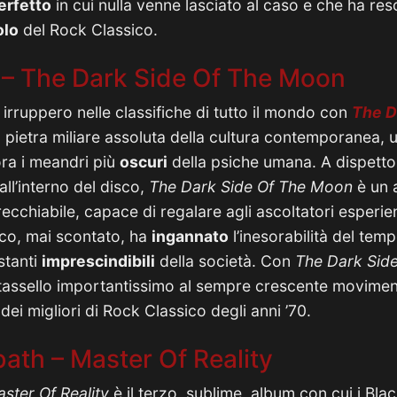
erfetto
in cui nulla venne lasciato al caso e che ha res
olo
del Rock Classico.
d – The Dark Side Of The Moon
 irruppero nelle classifiche di tutto il mondo con
The D
na pietra miliare assoluta della cultura contemporanea,
ra i meandri più
oscuri
della psiche umana. A dispetto
all’interno del disco,
The Dark Side Of The Moon
è un 
ecchiabile, capace di regalare agli ascoltatori esperi
sco, mai scontato, ha
ingannato
l’inesorabilità del temp
stanti
imprescindibili
della società. Con
The Dark Sid
tassello importantissimo al sempre crescente movimen
dei migliori di Rock Classico degli anni ’70.
ath – Master Of Reality
ster Of Reality
è il terzo, sublime, album con cui i Bl