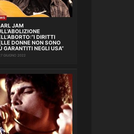
EWS
EARL JAM
LL’ABOLIZIONE
LL’ABORTO:”I DIRITTI
ELLE DONNE NON SONO
Ù GARANTITI NEGLI USA”
27 GIUGNO 2022