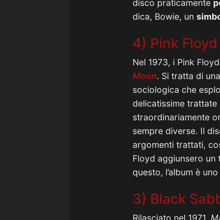
disco praticamente
p
dica, Bowie, un
simb
4) Pink Floy
Nel 1973, i Pink Floyd
Moon
. Si tratta di u
sociologica che esplo
delicatissime trattate 
straordinariamente or
sempre diverse. Il di
argomenti trattati, co
Floyd aggiunsero un 
questo, l’album è uno 
3) Black Sabb
Rilasciato nel 1971,
Ma