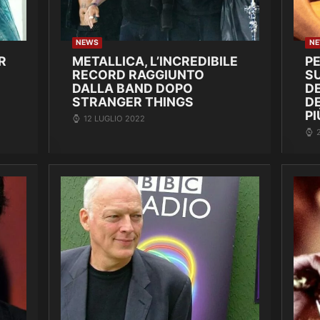
NEWS
N
R
METALLICA, L’INCREDIBILE
P
RECORD RAGGIUNTO
SU
DALLA BAND DOPO
DE
STRANGER THINGS
D
PI
12 LUGLIO 2022