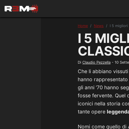
Home
News
I 5 miglior
I 5 MIG
CLASSIC
Di
Claudio Pezzella
-
10 Sett
Che li abbiano vissuti
hanno rappresentato i
gli anni ’70 hanno se
fosse fervente. Quel de
iconici nella storia 
tante opere
leggenda
Nomi come quello di A