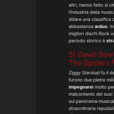
altri, hanno fatto sì 
l’industria della music
stilare una classifica
abbastanza
arduo
. I
migliori dischi Rock u
periodo storico è
str
5) David Bowi
The Spiders 
Ziggy Stardust
fu il 
furono due pietre mili
impegnarsi
molto per
malcontento dei suoi
sul panorama musicale 
straordinaria reputaz