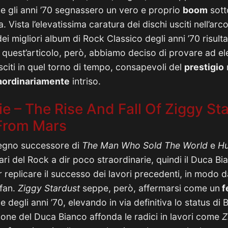
che gli anni ’70 segnassero un vero e proprio
boom
sott
a. Vista l’elevatissima caratura dei dischi usciti nell’ar
 dei migliori album di Rock Classico degli anni ’70 risul
n quest’articolo, però, abbiamo deciso di provare ad ele
sciti in quel torno di tempo, consapevoli del
prestigio
aordinariamente
intriso.
e – The Rise And Fall Of Ziggy St
From Mars
degno successore di
The Man Who Sold The World
e
Hu
ari del Rock a dir poco straordinarie, quindi il Duca B
 replicare il successo dei lavori precedenti, in modo d
 fan.
Ziggy Stardust
seppe, però, affermarsi come un
f
degli anni ’70, elevando in via definitiva lo status di
ione del Duca Bianco affonda le radici in lavori come
Z