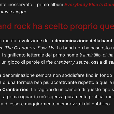
nte inosservato il primo album
Everybody Else Is Doin
ams
e
Linger
.
and rock ha scelto proprio q
o merita l’evoluzione della
denominazione della band
.
ava
The Cranberry-Saw-Us
. La band non ha nascosto u
 Il significato letterale del primo nome è
il mirtillo-ci-h
 un gioco di parole di
the cranberry sauce
, ossia di
sal
 denominazione sembra non soddisfare fino in fondo i
ca di una formula ben più accattivante rispetto a quella i
 Cranberries
. Le ragioni di un cambio di questo tipo 
 La prima riguarda un’esigenza puramente pratica, me
nza di essere maggiormente memorizzati dal pubblico.