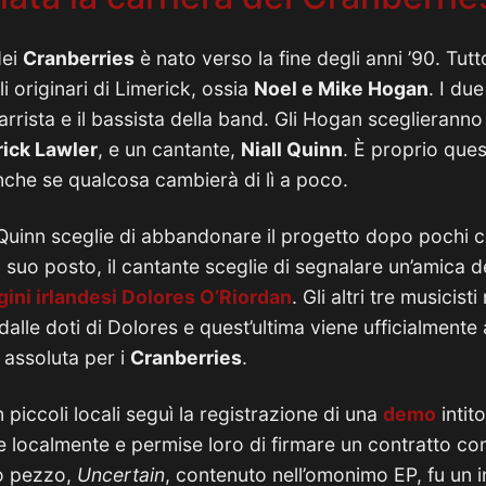
dei
Cranberries
è nato verso la fine degli anni ’90. Tutt
li originari di Limerick, ossia
Noel e Mike Hogan
. I du
tarrista e il bassista della band. Gli Hogan sceglieranno
rick Lawler
, e un cantante,
Niall Quinn
. È proprio que
anche se qualcosa cambierà di lì a poco.
l Quinn sceglie di abbandonare il progetto dopo pochi co
 suo posto, il cantante sceglie di segnalare un’amica d
igini irlandesi
Dolores O’Riordan
. Gli altri tre musicis
dalle doti di Dolores e quest’ultima viene ufficialmente 
 assoluta per i
Cranberries
.
piccoli locali seguì la registrazione di una
demo
intit
e localmente e permise loro di firmare un contratto co
mo pezzo,
Uncertain
, contenuto nell’omonimo EP, fu un 