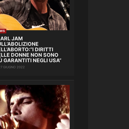
EWS
EARL JAM
LL’ABOLIZIONE
LL’ABORTO:”I DIRITTI
ELLE DONNE NON SONO
Ù GARANTITI NEGLI USA”
27 GIUGNO 2022