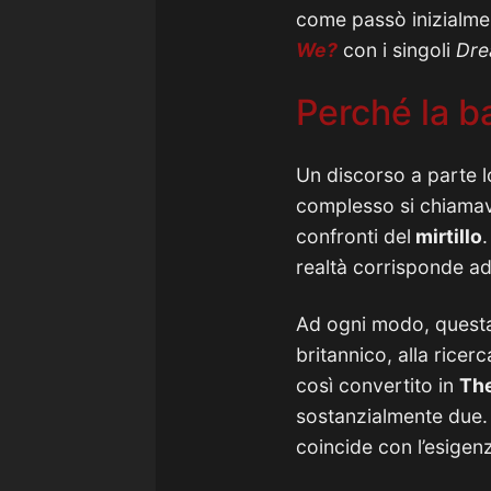
come passò inizialme
We?
con i singoli
Dre
Perché la b
Un discorso a parte l
complesso si chiam
confronti del
mirtillo
.
realtà corrisponde ad
Ad ogni modo, questa
britannico, alla ricer
così convertito in
The
sostanzialmente due.
coincide con l’esige