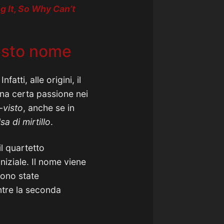
g It, So Why Can’t
uesto nome
 Infatti, alle origini, il
na certa passione nei
a-visto
, anche se in
sa di mirtillo
.
l quartetto
niziale. Il nome viene
sono state
ntre la seconda