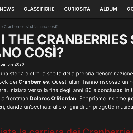
NEWS
CLASSIFICHE
CURIOSITÀ
ALBUM
C
he Cranberries si chiamano così?
I THE CRANBERRIES 
NO COSÌ?
ttembre 2020
a storia dietro la scelta della propria denominazione.
rock dei
Cranberries
. Questi ultimi hanno riscosso un 
ra, iniziata verso la fine degli anni ’80 e conclusasi in 
lla frontman
Dolores O’Riordan
. Scopriamo insieme
pe
sì
, dando un’occhiata alle origini di un progetto music
ata la carriera dei Cranberrie