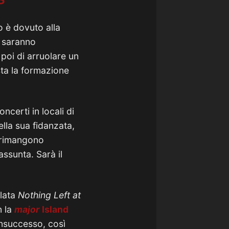
o è dovuto alla
e saranno
 poi di arruolare un
sta la formazione
ncerti in locali di
ella sua fidanzata,
ti rimangono
assunta. Sarà il
olata
Nothing Left at
n la
major
Island
insuccesso, così