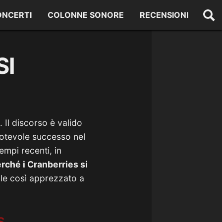
ONCERTI
COLONNE SONORE
RECENSIONI
SI
 Il discorso è valido
notevole successo nel
tempi recenti, in
rché i Cranberries si
ale così apprezzato a
s