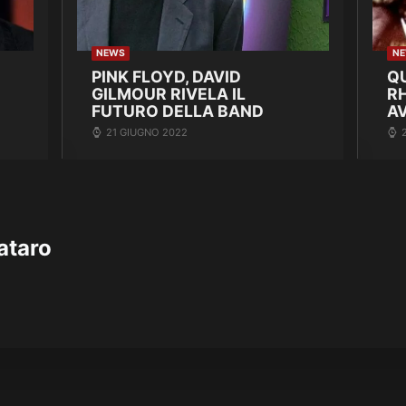
NEWS
N
PINK FLOYD, DAVID
Q
GILMOUR RIVELA IL
R
FUTURO DELLA BAND
A
21 GIUGNO 2022
ataro