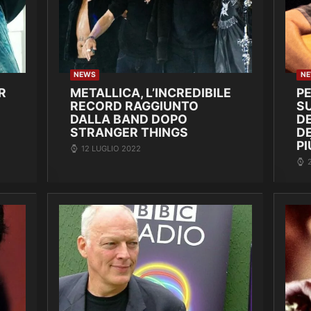
NEWS
N
R
METALLICA, L’INCREDIBILE
P
RECORD RAGGIUNTO
SU
DALLA BAND DOPO
DE
STRANGER THINGS
D
PI
12 LUGLIO 2022