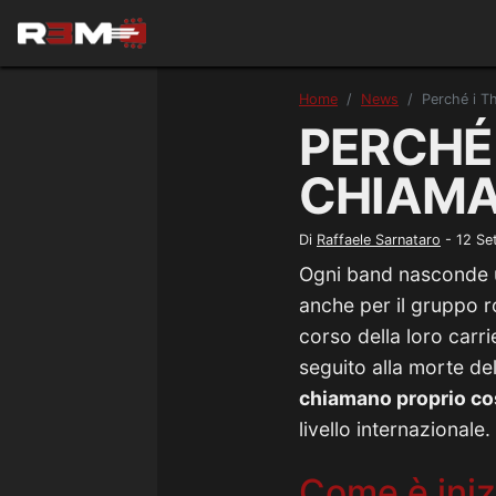
Home
News
Perché i T
PERCHÉ 
CHIAMA
Di
Raffaele Sarnataro
-
12 Se
Ogni band nasconde un
anche per il gruppo 
corso della loro carrie
seguito alla morte de
chiamano proprio co
livello internazionale.
Come è inizi