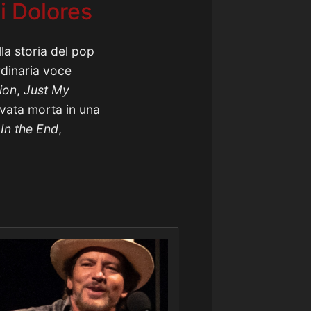
i Dolores
la storia del pop
rdinaria voce
ion
,
Just My
rovata morta in una
,
In the End
,