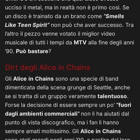
ucciso il metal, ma in realtà non è primo così. Se
un disco è trainato da un brano come
“Smells
Like Teen Spirit”
non può che aver successo. Tra
l’altro il pezzo venne votato il miglior video
musicale di tutti i tempi da
MTV
alla fine degli anni
’90.
Può
bastare
?
Dirt degli Alice in Chains
Gli
Alice
in
Chains
sono una specie di band
dimenticata della scena grunge di Seattle, anche
se si tratta di un gruppo veramente
talentuoso
.
Forse la decisione di essere sempre un po’
“fuori
dagli ambienti commerciali”
non li ha aiutati dal
punto di vista discografico, ma i fan li hanno
sempre amati moltissimo. Gli
Alice
in
Chains
sono stati grandi negli anni ’90, a partire dal loro