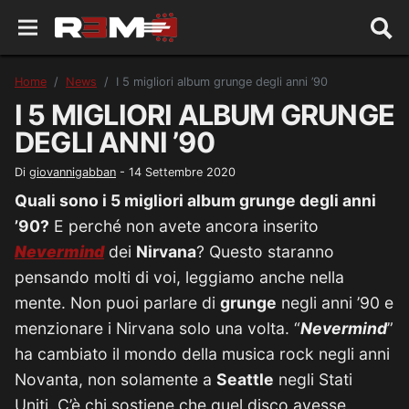
Home
News
I 5 migliori album grunge degli anni ’90
I 5 MIGLIORI ALBUM GRUNGE
DEGLI ANNI ’90
Di
giovannigabban
-
14 Settembre 2020
Quali sono i 5 migliori album grunge degli anni
’90?
E perché non avete ancora inserito
Nevermind
dei
Nirvana
? Questo staranno
pensando molti di voi, leggiamo anche nella
mente. Non puoi parlare di
grunge
negli anni ’90 e
menzionare i Nirvana solo una volta. “
Nevermind
”
ha cambiato il mondo della musica rock negli anni
Novanta, non solamente a
Seattle
negli Stati
Uniti. C’è chi sostiene che quel disco avesse