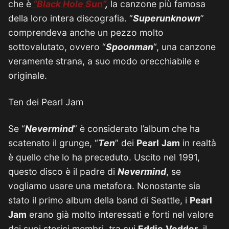
che è
“Black Hole Sun”
,
la canzone più famosa
della loro intera discografia. “
Superunknown
”
comprendeva anche un pezzo molto
sottovalutato, ovvero “
Spoonman
“, una canzone
veramente strana, a suo modo orecchiabile e
originale.
Ten dei Pearl Jam
Se “
Nevermind
” è considerato l’album che ha
scatenato il grunge, “
Ten
” dei
Pearl
Jam
in realtà
è quello che lo ha preceduto. Uscito nel 1991,
questo disco è il padre di
Nevermind
, se
vogliamo usare una metafora. Nonostante sia
stato il primo album della band di Seattle, i
Pearl
Jam
erano già molto interessati e forti nel valore
dei suoi storici membri, tra cui
Eddie
Vedder
, il