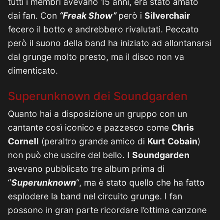
tutti i membri avevano 15 anni, era stato amato
dai fan. Con
“Freak Show”
però i
Silverchair
fecero il botto e andrebbero rivalutati. Peccato
però il suono della band ha iniziato ad allontanarsi
dal grunge molto presto, ma il disco non va
dimenticato.
Superunknown dei Soundgarden
Quanto hai a disposizione un gruppo con un
cantante così iconico e pazzesco come
Chris
Cornell
(peraltro grande amico di
Kurt
Cobain
)
non può che uscire del bello. I
Soundgarden
avevano pubblicato tre album prima di
“
Superunknown
“, ma è stato quello che ha fatto
esplodere la band nel circuito grunge. I fan
possono in gran parte ricordare l’ottima canzone