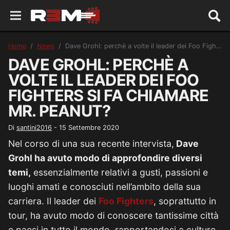
Home
News
Dave Grohl: perchè a volte il leader dei Foo Fighters si fa chiamare Mr. Peanut?
DAVE GROHL: PERCHÈ A
VOLTE IL LEADER DEI FOO
FIGHTERS SI FA CHIAMARE
MR. PEANUT?
Di
santini2016
-
15 Settembre 2020
Nel corso di una sua recente intervista,
Dave
Grohl ha avuto modo di approfondire diversi
temi,
essenzialmente relativi a gusti, passioni e
luoghi amati e conosciuti nell’ambito della sua
carriera. Il leader dei
Foo Fighters
, soprattutto in
tour, ha avuto modo di conoscere tantissime città
e paesi in tutto il mondo, rapportandosi a culture,