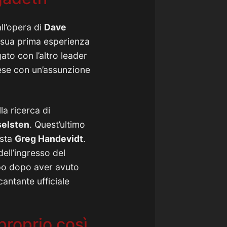
ll’opera di
Dave
 sua prima esperienza
ato con l’altro leader
ese con un’assunzione
la ricerca di
selsten
. Quest’ultimo
ista
Greg Handevidt
.
ell’ingresso del
po dopo aver avuto
antante ufficiale
proprio così