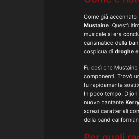
Come già accennato 
Mustaine
. Quest’ulti
musicale si era conclu
carismatico della ba
cospicua di
droghe e
Fu così che Mustaine 
componenti. Trovò un
fu rapidamente sostit
In poco tempo, Dijon 
nuovo cantante
Kerr
screzi caratteriali c
della band californian
Per quali r