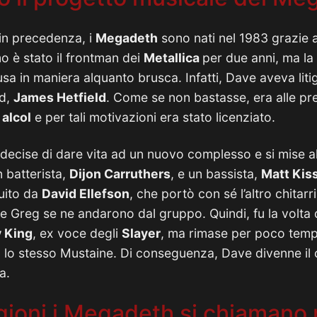
in precedenza, i
Megadeth
sono nati nel 1983 grazie a
mo è stato il frontman dei
Metallica
per due anni, ma la
sa in maniera alquanto brusca. Infatti, Dave aveva litig
nd,
James Hetfield
. Come se non bastasse, era alle pr
 alcol
e per tali motivazioni era stato licenziato.
decise di dare vita ad un nuovo complesso e si mise al
 batterista,
Dijon Carruthers
, e un bassista,
Matt Kis
uito da
David Ellefson
, che portò con sé l’altro chitarr
e Greg se ne andarono dal gruppo. Quindi, fu la volta d
y King
, ex voce degli
Slayer
, ma rimase per poco tem
on lo stesso Mustaine. Di conseguenza, Dave divenne il c
a.
agioni i Megadeth si chiamano 