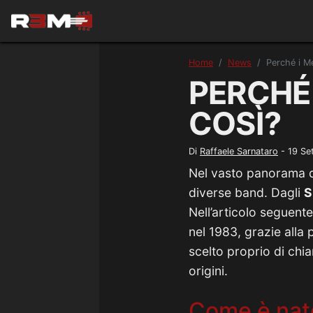
Home
News
Perché i M
PERCHÉ
COSÌ?
Di
Raffaele Sarnataro
-
19 Se
Nel vasto panorama 
diverse band. Dagli
S
Nell’articolo seguent
nel 1983, grazie alla 
scelto proprio di chi
origini.
Come è nato