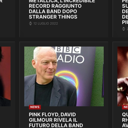
R
METALLICA, L’INCREDIBILE
P
RECORD RAGGIUNTO
SU
DALLA BAND DOPO
DE
STRANGER THINGS
D
PI
12 LUGLIO 2022
NEWS
N
PINK FLOYD, DAVID
Q
GILMOUR RIVELA IL
R
FUTURO DELLA BAND
A