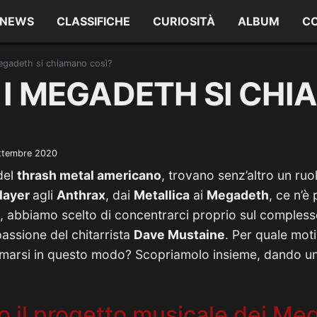
NEWS
CLASSIFICHE
CURIOSITÀ
ALBUM
C
egadeth si chiamano così?
 I MEGADETH SI CH
ttembre 2020
del
thrash metal americano
, trovano senz’altro un ruo
layer
agli
Anthrax
, dai
Metallica
ai
Megadeth
, ce n’è 
e, abbiamo scelto di concentrarci proprio sul comples
passione del chitarrista
Dave Mustaine
. Per quale mot
amarsi in questo modo? Scopriamolo insieme, dando un’
 il progetto musicale dei Me