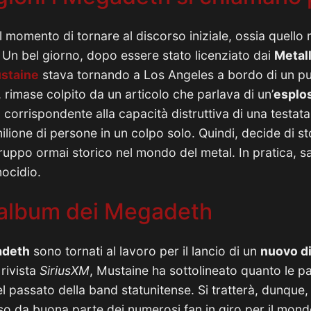
 momento di tornare al discorso iniziale, ossia quello re
. Un bel giorno, dopo essere stato licenziato dai
Metall
staine
stava tornando a Los Angeles a bordo di un pu
 rimase colpito da un articolo che parlava di un’
esplo
, corrispondente alla capacità distruttiva di una testat
lione di persone in un colpo solo. Quindi, decide di st
gruppo ormai storico nel mondo del metal. In pratica, s
ocidio.
 album dei Megadeth
deth
sono tornati al lavoro per il lancio di un
nuovo d
 rivista
SiriusXM
, Mustaine ha sottolineato quanto le pa
l passato della band statunitense. Si tratterà, dunque, 
teso da buona parte dei numerosi fan in giro per il mondo.