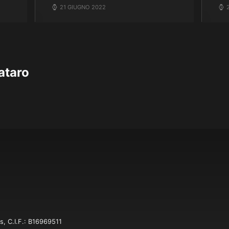
21 GIUGNO 2022
ataro
s, C.I.F.: B16969511