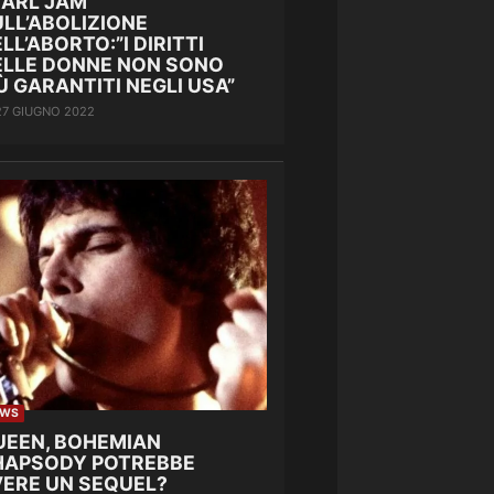
EARL JAM
LL’ABOLIZIONE
LL’ABORTO:”I DIRITTI
ELLE DONNE NON SONO
Ù GARANTITI NEGLI USA”
27 GIUGNO 2022
EWS
UEEN, BOHEMIAN
HAPSODY POTREBBE
VERE UN SEQUEL?