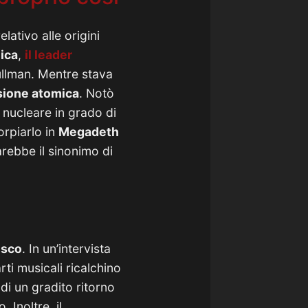
lativo alle origini
ica
,
il leader
llman. Mentre stava
sione atomica
. Notò
a nucleare in grado di
orpiarlo in
Megadeth
arebbe il sinonimo di
isco
. In un’intervista
rti musicali ricalchino
di un gradito ritorno
 Inoltre, il