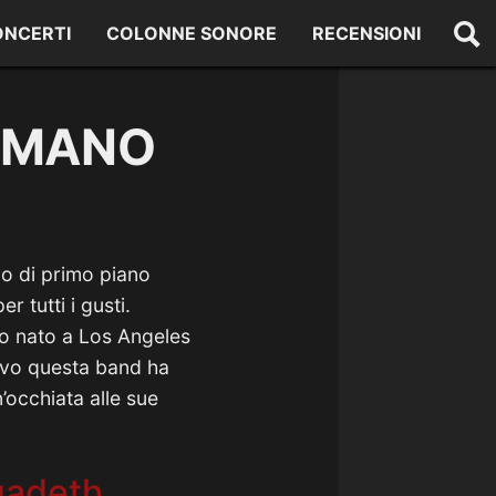
ONCERTI
COLONNE SONORE
RECENSIONI
IAMANO
lo di primo piano
per tutti i gusti.
so nato a Los Angeles
ivo questa band ha
occhiata alle sue
gadeth