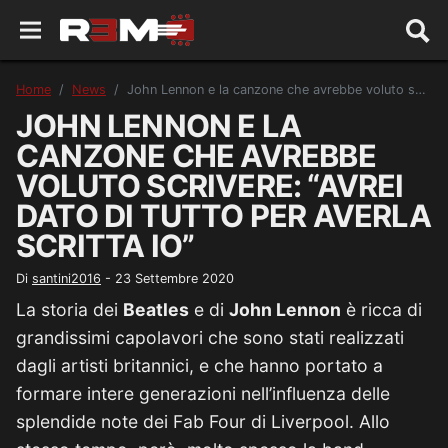
Home
News
John Lennon e la canzone che avrebbe voluto scrivere: “Avrei dato di tutto per averla scritta io”
JOHN LENNON E LA
CANZONE CHE AVREBBE
VOLUTO SCRIVERE: “AVREI
DATO DI TUTTO PER AVERLA
SCRITTA IO”
Di
santini2016
-
23 Settembre 2020
La storia dei
Beatles
e di
John Lennon
è ricca di
grandissimi capolavori che sono stati realizzati
dagli artisti britannici, e che hanno portato a
formare intere generazioni nell’influenza delle
splendide note dei Fab Four di Liverpool. Allo