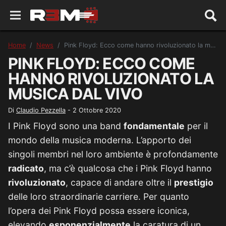
Home
News
Pink Floyd: Ecco come hanno rivoluzionato la musica dal vivo
PINK FLOYD: ECCO COME
HANNO RIVOLUZIONATO LA
MUSICA DAL VIVO
Di
Claudio Pezzella
-
2 Ottobre 2020
I Pink Floyd sono una band
fondamentale
per il
mondo della musica moderna. L’apporto dei
singoli membri nel loro ambiente è profondamente
radicato
, ma c’è qualcosa che i Pink Floyd hanno
rivoluzionato
, capace di andare oltre il
prestigio
delle loro straordinarie carriere. Per quanto
l’opera dei Pink Floyd possa essere iconica,
elevando
esponenzialmente
la caratura di un