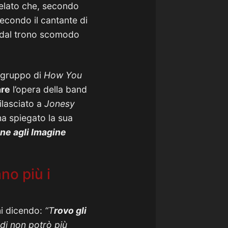
velato che, secondo
Secondo il cantante di
 dal trono scomodo
 gruppo di
How You
are
l’opera della band
lasciato a
Jonesy
a spiegato la sua
ne agli Imagine
no più i
i dicendo:
“T
rovo gli
di non potrò più