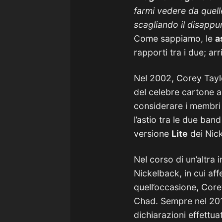
farmi vedere da quel
scagliando il disappu
Come sappiamo, le
a
rapporti tra i due; a
Nel 2002, Corey Taylo
del celebre cartone 
considerare i membri
l’astio tra le due ba
versione
Lite
dei Nic
Nel corso di un’altra 
Nickelback, in cui a
quell’occasione, Co
Chad. Sempre nel 201
dichiarazioni effettua