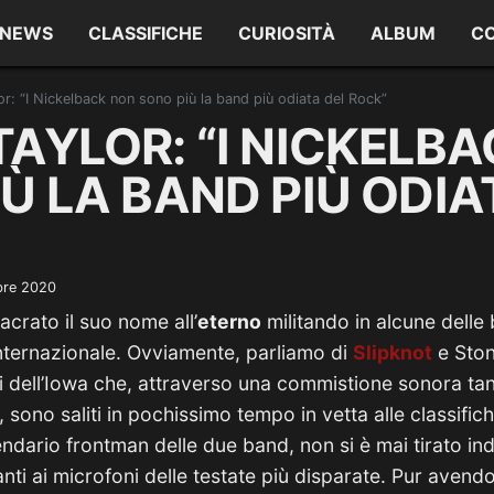
NEWS
CLASSIFICHE
CURIOSITÀ
ALBUM
C
r: “I Nickelback non sono più la band più odiata del Rock”
AYLOR: “I NICKELB
Ù LA BAND PIÙ ODIA
bre 2020
crato il suo nome all’
eterno
militando in alcune delle 
nternazionale. Ovviamente, parliamo di
Slipknot
e Ston
i dell’Iowa che, attraverso una commistione sonora ta
, sono saliti in pochissimo tempo in vetta alle classific
gendario frontman delle due band, non si è mai tirato ind
ti ai microfoni delle testate più disparate. Pur aven