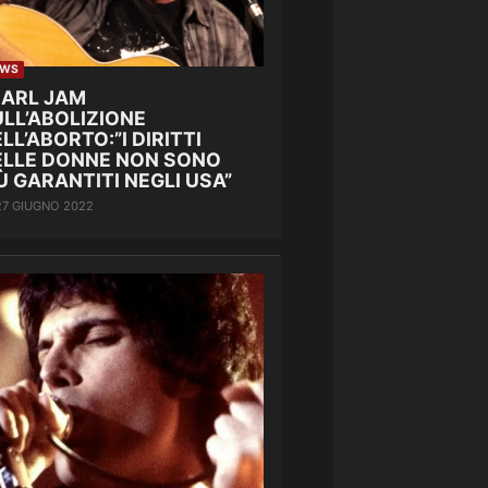
EWS
EARL JAM
LL’ABOLIZIONE
LL’ABORTO:”I DIRITTI
ELLE DONNE NON SONO
Ù GARANTITI NEGLI USA”
27 GIUGNO 2022