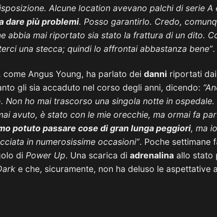
isposizione. Alcune location avevano palchi di serie A e
a dare più problemi
. Posso garantirlo. Credo, comunqu
e abbia mai riportato sia stato la frattura di un dito.
erci una stecca; quindi lo affrontai abbastanza bene”
.
, come Angus Young, ha parlato dei
danni
riportati da
anto gli sia accaduto nel corso degli anni, dicendo:
“An
 Non ho mai trascorso una singola notte in ospedale. 
i avuto, è stato con le mie orecchie, ma ormai fa par
o potuto passare cose di gran lunga peggiori
, ma i
cciata in numerosissime occasioni”
. Poche settimane 
golo di
Power Up
. Una scarica di
adrenalina
allo stato
Dark
e che, sicuramente, non ha deluso le aspettative al