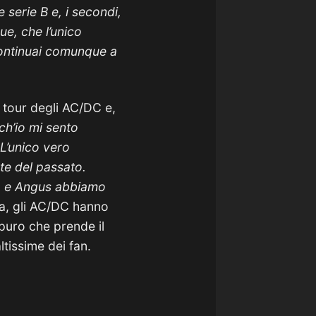
 serie B e, i secondi,
e, che l’unico
 Continuai comunque a
i tour degli AC/DC e,
ch’io mi sento
L’unico vero
te del passato.
o e Angus abbiamo
fa, gli AC/DC hanno
 puro che prende il
tissime dei fan.