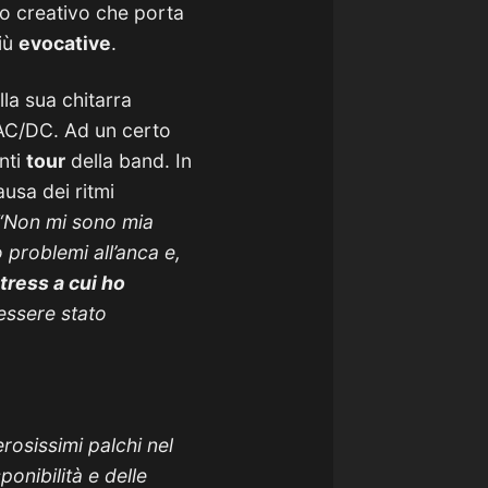
so creativo che porta
più
evocative
.
la sua chitarra
 AC/DC. Ad un certo
anti
tour
della band. In
usa dei ritmi
“Non mi sono mia
 problemi all’anca e,
tress a cui ho
essere stato
osissimi palchi nel
ponibilità e delle