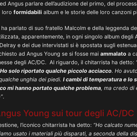
n ed Angus parlare dell’audizione del primo, del proces
i loro
formidabili
album e le storie delle loro canzoni 
 ha parlato di suo fratello Malcolm e della leggenda del
ilizzata, apparentemente, in ogni singolo album degli
 Delray e dei due intervistati si è spostata sugli estenu
 chiesto ad Angus Young se si fosse mai
ammalato
a ca
esse degli AC/DC. Al riguardo, il chitarrista ha detto:
Ho solo riportato qualche piccolo acciacco
. Ho avuto
qualche unghia dei piedi.
I cambi di temperatura e lo s
sico mi hanno portato qualche problema
, ma credo di 
o”
.
 Angus Young sui tour degli AC/DC
tione, l’iconico chitarrista ha detto:
“Ho calcato numer
amo usato i materiali più disparati, a seconda della dis