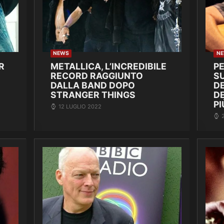
NEWS
N
R
METALLICA, L’INCREDIBILE
P
RECORD RAGGIUNTO
SU
DALLA BAND DOPO
DE
STRANGER THINGS
D
PI
12 LUGLIO 2022