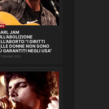
EWS
EARL JAM
LL’ABOLIZIONE
LL’ABORTO:”I DIRITTI
ELLE DONNE NON SONO
Ù GARANTITI NEGLI USA”
27 GIUGNO 2022