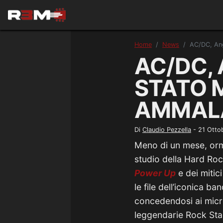
Home
News
AC/DC, Ang
AC/DC,
STATO 
AMMALA
Di
Claudio Pezzella
-
21 Otto
Meno di un mese, orm
studio della Hard Roc
Power Up
e dei mitic
le file dell’iconica ba
concedendosi ai micr
leggendarie Rock Star 