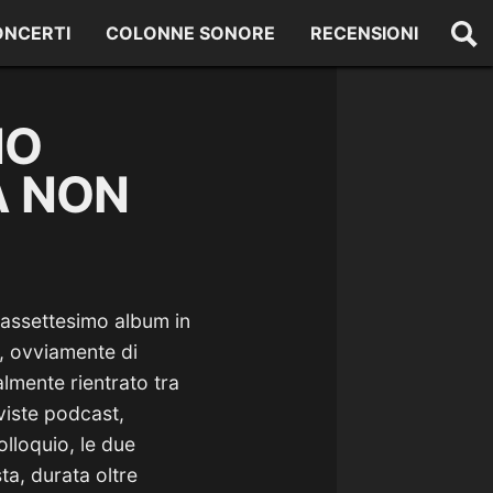
ONCERTI
COLONNE SONORE
RECENSIONI
NO
A NON
ciassettesimo album in
o, ovviamente di
lmente rientrato tra
viste podcast,
olloquio, le due
ta, durata oltre