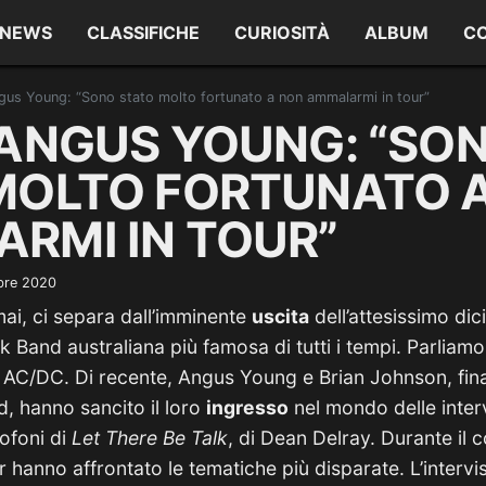
NEWS
CLASSIFICHE
CURIOSITÀ
ALBUM
C
us Young: “Sono stato molto fortunato a non ammalarmi in tour”
 ANGUS YOUNG: “SO
MOLTO FORTUNATO 
RMI IN TOUR”
bre 2020
ai, ci separa dall’imminente
uscita
dell’attesissimo di
k Band australiana più famosa di tutti i tempi. Parliam
i AC/DC. Di recente, Angus Young e Brian Johnson, fina
nd, hanno sancito il loro
ingresso
nel mondo delle inter
ofoni di
Let There Be Talk
, di Dean Delray. Durante il c
hanno affrontato le tematiche più disparate. L’intervis