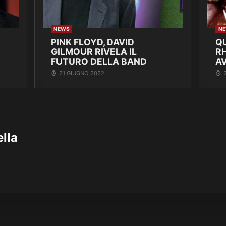
NEWS
N
PINK FLOYD, DAVID
Q
GILMOUR RIVELA IL
R
FUTURO DELLA BAND
A
21 GIUGNO 2022
lla