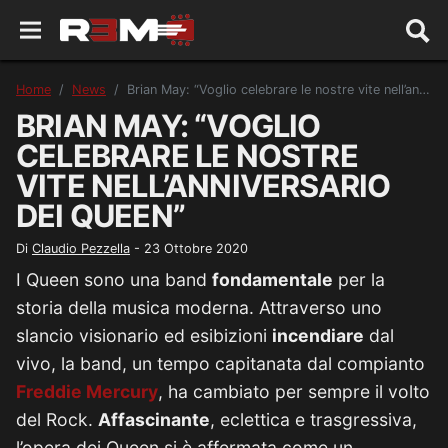
Home
News
Brian May: “Voglio celebrare le nostre vite nell’anniversario dei Queen”
BRIAN MAY: “VOGLIO
CELEBRARE LE NOSTRE
VITE NELL’ANNIVERSARIO
DEI QUEEN”
Di
Claudio Pezzella
-
23 Ottobre 2020
I Queen sono una band
fondamentale
per la
storia della musica moderna. Attraverso uno
slancio visionario ed esibizioni
incendiare
dal
vivo, la band, un tempo capitanata dal compianto
Freddie Mercury
, ha cambiato per sempre il volto
del Rock.
Affascinante
, eclettica e trasgressiva,
l’opera dei Queen si è affermata come un