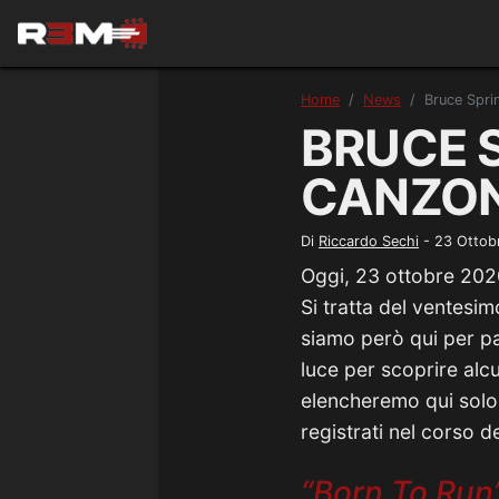
Home
News
Bruce Sprin
BRUCE S
CANZON
Di
Riccardo Sechi
-
23 Ottob
Oggi, 23 ottobre 20
Si tratta del ventesi
siamo però qui per pa
luce per scoprire alc
elencheremo qui solo 
registrati nel corso de
“Born To Run