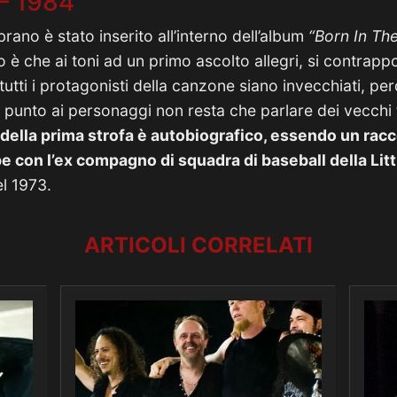
– 1984
rano è stato inserito all’interno dell’album
“Born In The
o è che ai toni ad un primo ascolto allegri, si contrapp
tti i protagonisti della canzone siano invecchiati, perd
l punto ai personaggi non resta che parlare dei vecchi t
o della prima strofa è autobiografico, essendo un rac
 con l’ex compagno di squadra di baseball della Lit
el 1973.
ARTICOLI CORRELATI