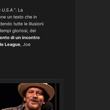
 U.S.A.”
. La
one un testo che in
endo tutte le illusioni
empi gloriosi, dei
conto di un incontro
tle League
, Joe