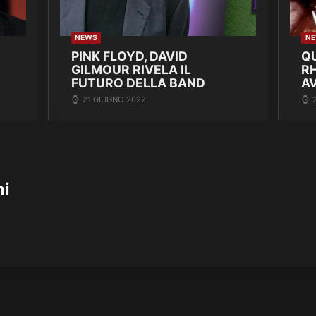
NEWS
N
PINK FLOYD, DAVID
Q
GILMOUR RIVELA IL
R
FUTURO DELLA BAND
A
21 GIUGNO 2022
hi