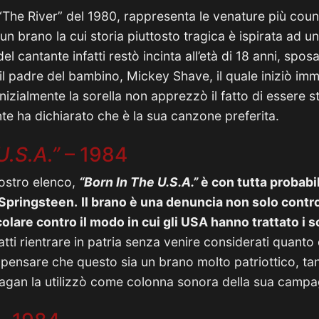
 “The River” del 1980, rappresenta le venature più count
n brano la cui storia piuttosto tragica è ispirata ad u
el cantante infatti restò incinta all’età di 18 anni, spos
l padre del bambino, Mickey Shave, il quale iniziò im
Inizialmente la sorella non apprezzò il fatto di essere 
e ha dichiarato che è la sua canzone preferita.
U.S.A.”
– 1984
nostro elenco,
“Born In The U.S.A.”
è con tutta probabil
 Springsteen.
Il brano è una denuncia non solo contro
olare contro il modo in cui gli USA hanno trattato i s
fatti rientrare in patria senza venire considerati quant
 pensare che questo sia un brano molto patriottico, tan
agan la utilizzò come colonna sonora della sua campag