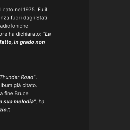
icato nel 1975. Fu il
za fuori dagli Stati
radiofoniche
tore ha dichiarato:
“La
fatto, in grado non
.
Thunder Road”
,
album già citato.
a fine Bruce
la sua melodia”
, ha
io.”.