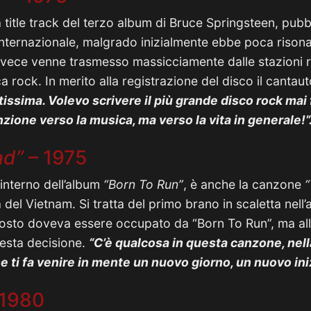
 title track del terzo album di Bruce Springsteen, pubbl
ternazionale, malgrado inizialmente ebbe poca risonan
invece venne trasmesso massicciamente dalle stazioni 
a rock. In merito alla registrazione del disco il cantau
issima. Volevo scrivere il più grande disco rock mai 
enzione verso la musica, ma verso la vita in generale!”
ad”
– 1975
interno dell’album
“Born To Run”
, è anche la canzone
“
 del Vietnam. Si tratta del primo brano in scaletta nell’
posto doveva essere occupato da “Born To Run”, ma all
esta decisione.
“C’è qualcosa in questa canzone, nel
e ti fa venire in mente un nuovo giorno, un nuovo iniz
 1980