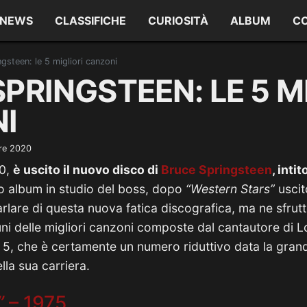
NEWS
CLASSIFICHE
CURIOSITÀ
ALBUM
C
gsteen: le 5 migliori canzoni
PRINGSTEEN: LE 5 M
I
re 2020
20,
è uscito il nuovo disco di
Bruce Springsteen
, intit
mo album in studio del boss, dopo
“Western Stars”
uscit
rlare di questa nuova fatica discografica, ma ne sfrut
uni delle migliori canzoni composte dal cantautore di 
5, che è certamente un numero riduttivo data la grand
lla sua carriera.
”
– 1975