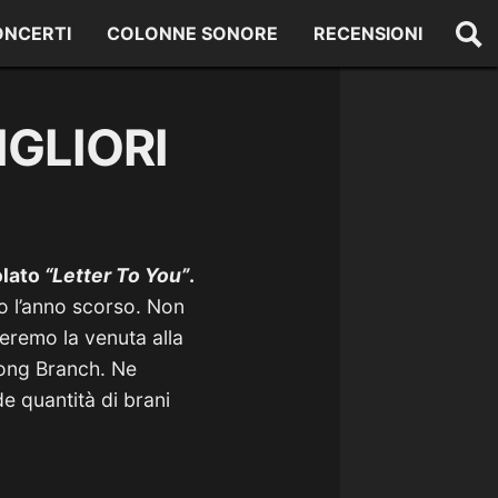
ONCERTI
COLONNE SONORE
RECENSIONI
IGLIORI
olato
“Letter To You”
.
o l’anno scorso. Non
teremo la venuta alla
Long Branch. Ne
e quantità di brani