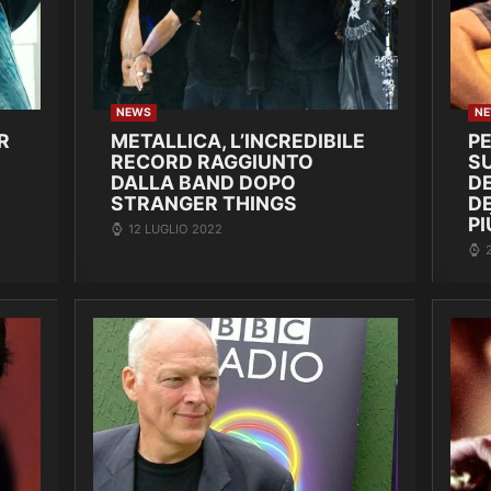
NEWS
N
R
METALLICA, L’INCREDIBILE
P
RECORD RAGGIUNTO
SU
DALLA BAND DOPO
DE
STRANGER THINGS
D
PI
12 LUGLIO 2022