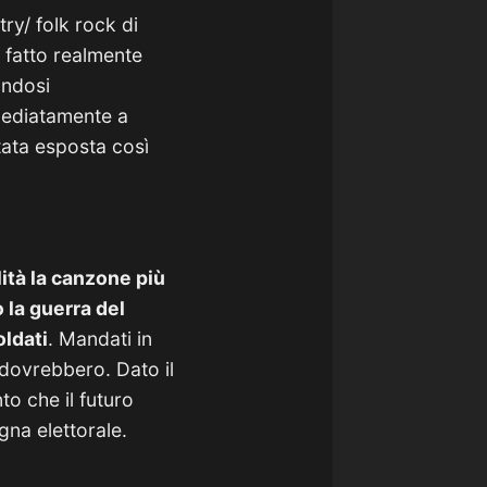
ry/ folk rock di
n fatto realmente
andosi
mediatamente a
stata esposta così
ità la canzone più
 la guerra del
oldati
. Mandati in
o dovrebbero. Dato il
to che il futuro
na elettorale.