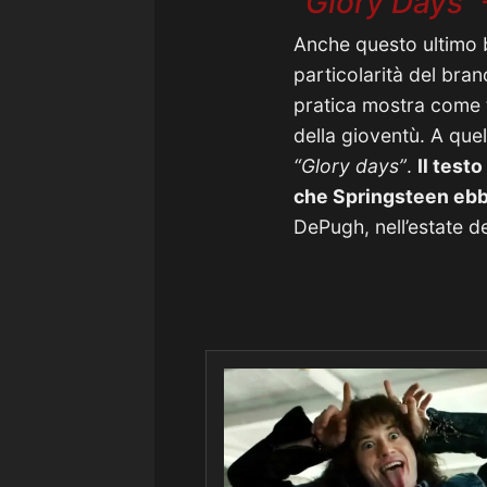
“Glory Days”
Anche questo ultimo b
particolarità del bran
pratica mostra come tu
della gioventù. A que
“Glory days”
.
Il test
che Springsteen ebbe
DePugh, nell’estate d