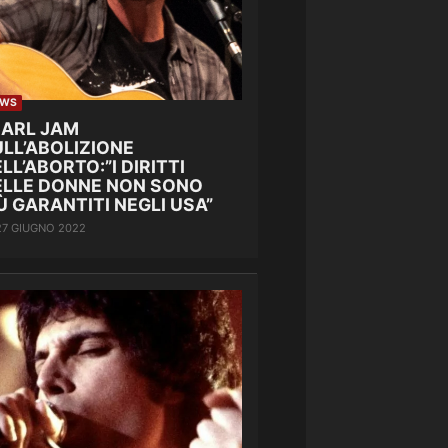
EWS
EARL JAM
LL’ABOLIZIONE
LL’ABORTO:”I DIRITTI
ELLE DONNE NON SONO
Ù GARANTITI NEGLI USA”
27 GIUGNO 2022