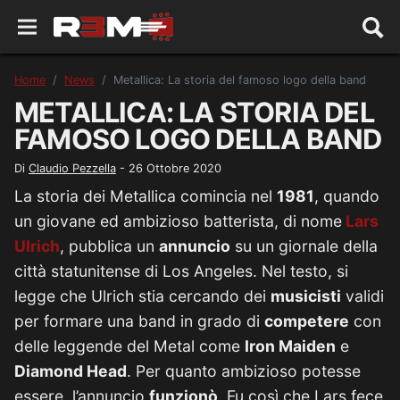
Home
News
Metallica: La storia del famoso logo della band
METALLICA: LA STORIA DEL
FAMOSO LOGO DELLA BAND
Di
Claudio Pezzella
-
26 Ottobre 2020
La storia dei Metallica comincia nel
1981
, quando
un giovane ed ambizioso batterista, di nome
Lars
Ulrich
, pubblica un
annuncio
su un giornale della
città statunitense di Los Angeles. Nel testo, si
legge che Ulrich stia cercando dei
musicisti
validi
per formare una band in grado di
competere
con
delle leggende del Metal come
Iron Maiden
e
Diamond Head
. Per quanto ambizioso potesse
essere, l’annuncio
funzionò
. Fu così che Lars fece