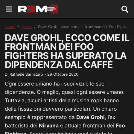
Home
News
Dave Grohl, ecco come il frontman dei Foo Fighters ha superato la dipendenza dal caffè
DAVE GROHL, ECCO COME IL
FRONTMAN DEI FOO
FIGHTERS HA SUPERATO LA
DIPENDENZA DAL CAFFÈ
Di
Raffaele Sarnataro
-
29 Ottobre 2020
Ogni essere umano ha i suoi vizi e le sue
dipendenze. O meglio, quasi ogni essere umano.
Tuttavia, alcuni artisti della musica rock hanno
delle fissazioni davvero particolari. Un chiaro
esempio è rappresentato da
Dave Grohl
, l’ex
batterista dei
Nirvana
e attuale frontman dei
Foo
Fighters
. Scopriamo insieme qual è stata la