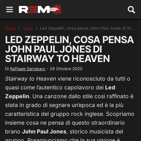
Home
News
Led Zeppelin, cosa pensa John Paul Jones di Stairway to Heaven
LED ZEPPELIN, COSA PENSA
JOHN PAUL JONES DI
STAIRWAY TO HEAVEN
Di
Raffaele Sarnataro
-
29 Ottobre 2020
Stairway to Heaven
viene riconosciuto da tutti o
quasi come l’autentico capolavoro dei
Led
Zeppelin
. Una canzone dallo stile così raffinato è
stata in grado di segnare un’epoca ed è la più
caratteristica del gruppo rock inglese. Scopriamo
insieme cosa ne pensa di questo straordinario
brano
John Paul Jones
, storico musicista del
gruppo. Preannunciamo che la sua visione è