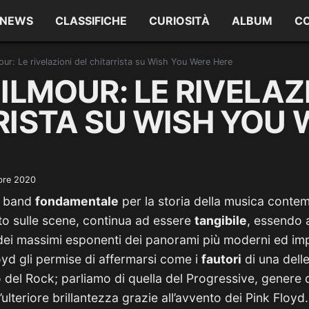
NEWS
CLASSIFICHE
CURIOSITÀ
ALBUM
C
ur: Le rivelazioni del chitarrista su Wish You Were Here
ILMOUR: LE RIVELAZ
RISTA SU WISH YOU 
bre 2020
a band
fondamentale
per la storia della musica contem
o sulle scene, continua ad essere
tangibile
, essendo 
ei massimi esponenti dei panorami più moderni ed imp
loyd gli permise di affermarsi come i
fautori
di una delle
del Rock; parliamo di quella del Progressive, genere 
d’ulteriore brillantezza grazie all’avvento dei Pink Floyd.