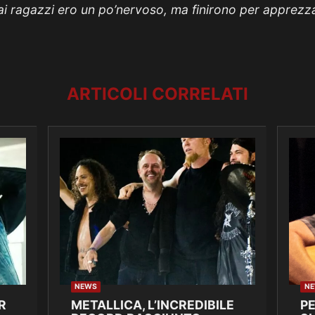
i ragazzi ero un po’nervoso, ma finirono per apprezz
ARTICOLI CORRELATI
NEWS
N
R
METALLICA, L’INCREDIBILE
P