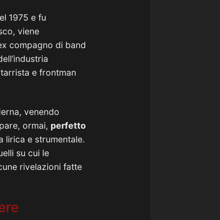
el 1975 e fu
isco, viene
d ex compagno di band
ell’industria
itarrista e frontman
derna, venendo
ppare, ormai,
perfetto
 lirica e strumentale.
lli su cui le
une rivelazioni fatte
ere