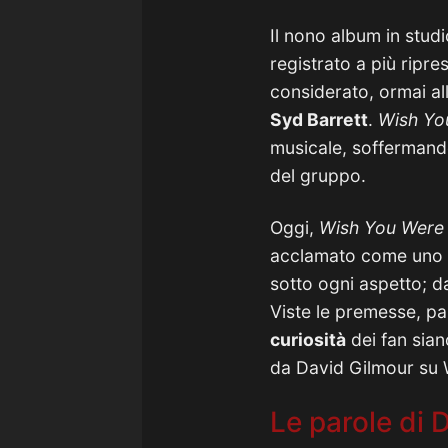
Il nono album in stud
registrato a più ripr
considerato, ormai al
Syd Barrett
.
Wish Yo
musicale, soffermando
del gruppo.
Oggi,
Wish You Were
acclamato come uno
sotto ogni aspetto; d
Viste le premesse, par
curiosità
dei fan sian
da David Gilmour su 
Le parole di