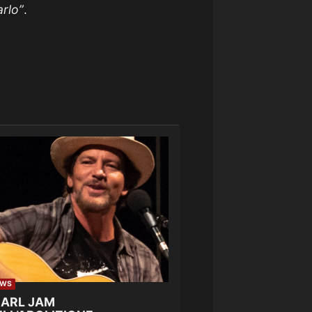
arlo”
.
EWS
EARL JAM