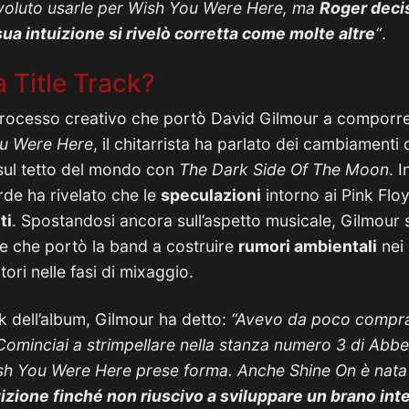
voluto usarle per Wish You Were Here, ma
Roger deci
sua intuizione si rivelò corretta come molte altre
“
.
 Title Track?
processo creativo che portò David Gilmour a comporre l
u Were Here
, il chitarrista ha parlato dei cambiamenti 
sul tetto del mondo con
The Dark Side Of The Moon
. I
rde ha rivelato che le
speculazioni
intorno ai Pink Floy
ti
. Spostandosi ancora sull’aspetto musicale, Gilmour s
e che portò la band a costruire
rumori ambientali
nei 
tori nelle fasi di mixaggio.
ck dell’album, Gilmour ha detto:
“Avevo da poco compra
Cominciai a strimpellare nella stanza numero 3 di Abb
h You Were Here prese forma. Anche Shine On è nata 
etizione finché non riuscivo a sviluppare un brano int