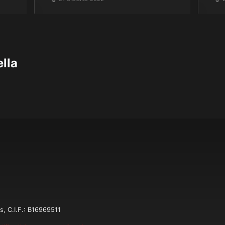
lla
s, C.I.F.: B16969511