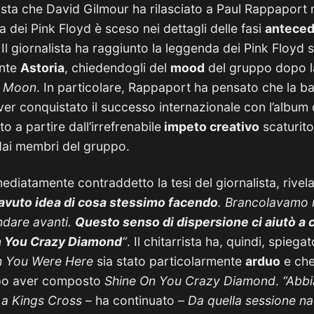
ista che David Gilmour ha rilasciato a Paul Rappaport ne
a dei Pink Floyd è sceso nei dettagli delle fasi
anteced
 Il giornalista ha raggiunto la leggenda dei Pink Floyd 
ante
Astoria
, chiedendogli del
mood
del gruppo dopo l
e Moon
. In particolare, Rappaport ha pensato che la ba
r conquistato il successo internazionale con l’album 
to a partire dall’irrefrenabile
impeto creativo
scaturito
ai membri del gruppo.
diatamente contraddetto la tesi del giornalista, rivel
vuto idea di cosa stessimo facendo
. Brancolavamo 
ndare avanti.
Questo senso di dispersione ci aiutò a c
n You Crazy Diamond
“
. Il chitarrista ha, quindi, spiegat
h You Were Here
sia stato particolarmente
arduo
e che 
opo aver composto
Shine On You Crazy Diamond
.
“Abbi
 a Kings Cross
– ha continuato –
Da quella sessione n