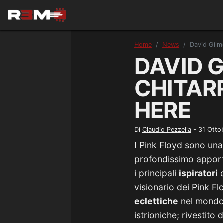
Home
News
David Gilmo
DAVID G
CHITAR
HERE
Di
Claudio Pezzella
-
31 Otto
I Pink Floyd sono un
profondissimo apport
i principali
ispiratori
d
visionario dei Pink F
eclettiche
nel mondo 
istrioniche; rivestito 