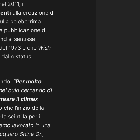
l 2011, il
enti
alla creazione di
sulla celeberrima
a pubblicazione di
nd si sentisse
del 1973 e che
Wish
 dallo status
ando:
“
Per molto
nel buio cercando di
reare il climax
o che l’inizio della
la scintilla per il
amo lavorato in una
acquero Shine On,