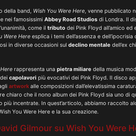
io della band,
Wish You Were Here
, venne pubblicato n
ese nei famosissimi
Abbey Road Studios
di Londra. Il d
l’unanimità, come il
tributo
dei Pink Floyd all’amico e
u Were Here
esplica i temi dell’assenza e dell’ipocrisia d
si in diverse occasioni sul
declino mentale
dell’ex ch
 Here
rappresenta una
pietra miliare
della musica mo
 dei
capolavori
più evocativi dei Pink Floyd. Il disco a
agli
artwork
alle composizioni dall’elevatissima caratura
e chiaro che il nono album dei Pink Floyd sia uno di que
o più incentrate. In quest’articolo, abbiamo raccolto alc
Wish You Were Here e la sua creazione.
 David Gilmour su Wish You Were H