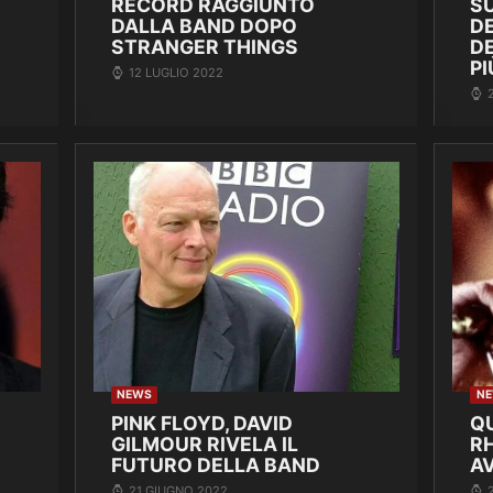
RECORD RAGGIUNTO
SU
DALLA BAND DOPO
DE
STRANGER THINGS
D
PI
12 LUGLIO 2022
NEWS
N
PINK FLOYD, DAVID
Q
GILMOUR RIVELA IL
R
FUTURO DELLA BAND
A
21 GIUGNO 2022