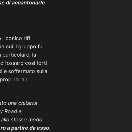
se di accantonarle
’iconico riff
da cui il gruppo fu
n particolare, la
d fossero così forti
i è soffermato sulla
propri brani
to una chitarra
ey Road e,
allo stesso modo.
ero a partire da esso
.