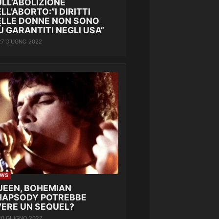
LL’ABOLIZIONE
LL’ABORTO:”I DIRITTI
ELLE DONNE NON SONO
Ù GARANTITI NEGLI USA”
27 GIUGNO 2022
EWS
UEEN, BOHEMIAN
HAPSODY POTREBBE
VERE UN SEQUEL?
20 GIUGNO 2022