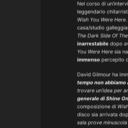
Nel corso di un’interv
leggendario chitarrist
Wish You Were Here
.
casa/studio galleggi
The Dark Side Of Th
inarrestabile
dopo ave
You Were Here
sia na
immenso
percepito d
David Gilmour ha imme
tempo non abbiamo a
trovare un’idea per a
generale di Shine O
composizione di
Wis
disco sia arrivata d
sala prove minuscola