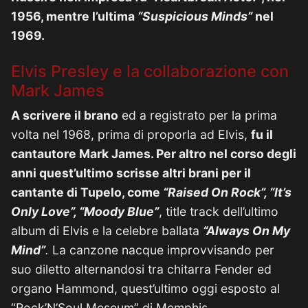
1956, mentre l’ultima
“Suspicious Minds”
nel
1969.
Elvis Presley e la collaborazione con
Mark James
A scrivere il brano
ed a registrato per la prima
volta nel 1968, prima di proporla ad Elvis,
fu il
cantautore Mark James. Per altro nel corso degli
anni quest’ultimo scrisse altri brani per il
cantante di Tupelo, come
“Raised On Rock”, “It’s
Only Love”, “Moody Blue”
, title track dell’ultimo
album di Elvis e la celebre ballata
“Always On My
Mind”
.
La canzone nacque improvvisando per
suo diletto alternandosi tra chitarra Fender ed
organo Hammond, quest’ultimo oggi esposto al
“Rock’N’Soul Meseum” di Memphis.