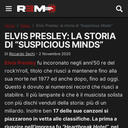
Home
News
Elvis Presley: la storia di “Suspicious Minds”
ELVIS PRESLEY: LA STORIA
DI “SUSPICIOUS MINDS”
Di
Riccardo Sechi
-
2 Novembre 2020
Elvis Presley
fu incoronato negli anni’50 re del
rock’n’roll, titolo che riuscì a mantenere fino alla
sua morte nel 1977 ed anche dopo, fino ad oggi.
Questo è dovuto ai numerosi record che riuscì a
stabilire. Il più lampante è che è il musicista solista
con più dischi venduti della storia: più di un
miliardo. Inoltre ben
17 delle sue canzoni si
piazzarono in vetta alle classifiche. La prima a
riuscire nell’impresa fu
“Heartbreak Hotel”
, nel