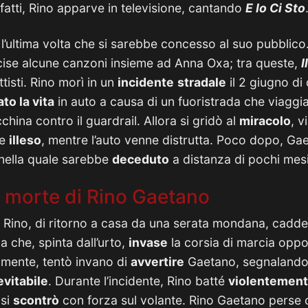
infatti, Rino apparve in televisione, cantando
E Io Ci Sto
l’ultima volta che si sarebbe concesso al suo pubblico. 
cise alcune canzoni insieme ad Anna Oxa; tra queste,
I
tisti. Rino morì in un
incidente
stradale
il 2 giugno di 
ato la vita
in auto a causa di un fuoristrada che viagg
hina contro il guardrail. Allora si gridò al
miracolo
, v
te
illeso
, mentre l’auto venne distrutta. Poco dopo, Ga
 nella quale sarebbe
deceduto
a distanza di pochi mesi
a morte di Rino Gaetano
, Rino, di ritorno a casa da una serata mondana, cadde 
a che, spinta dall’urto,
invase
la corsia di marcia opp
amente, tentò invano di
avvertire
Gaetano, segnalando l
evitabile
. Durante l’incidente, Rino batté
violentemen
 si
scontrò
con forza sul volante. Rino Gaetano perse