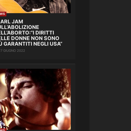
EWS
EARL JAM
LL’ABOLIZIONE
LL’ABORTO:”I DIRITTI
ELLE DONNE NON SONO
Ù GARANTITI NEGLI USA”
27 GIUGNO 2022
EWS