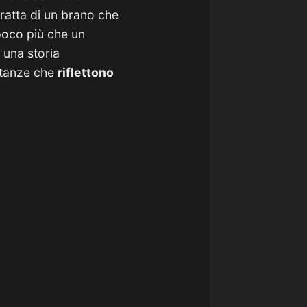
 tratta di un brano che
poco più che un
i una storia
stanze che
riflettono