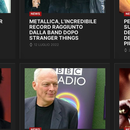
NEWS
N
R
METALLICA, L’INCREDIBILE
P
RECORD RAGGIUNTO
SU
DALLA BAND DOPO
DE
STRANGER THINGS
D
PI
12 LUGLIO 2022
NEWS
N