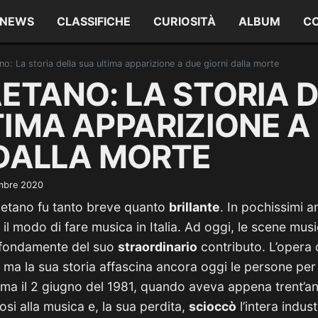
NEWS
CLASSIFICHE
CURIOSITÀ
ALBUM
C
o: La storia della sua ultima apparizione a due giorni dalla morte
ETANO: LA STORIA 
TIMA APPARIZIONE A
 DALLA MORTE
mbre 2020
Gaetano fu tanto breve quanto
brillante
. In pochissimi an
il modo di fare musica in Italia. Ad oggi, le scene musi
ofondamente del suo
straordinario
contributo. L’opera 
, ma la sua storia affascina ancora oggi le persone per 
a il 2 giugno del 1981, quando aveva appena trent’anni
osi alla musica e, la sua perdita,
scioccò
l’intera indust