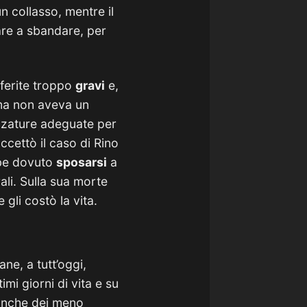
n collasso, mentre il
iare a sbandare, per
 ferite troppo
gravi
e,
oma non aveva un
rezzature adeguate per
ccettò il caso di Rino
bbe dovuto
sposarsi
a
ali. Sulla sua morte
gli costò la vita.
ne, a tutt’oggi,
imi giorni di vita e su
 anche dei meno