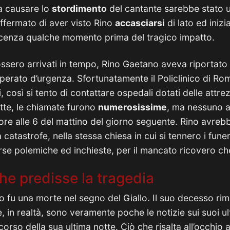
 a causare lo
stordimento
del cantante sarebbe stato u
ffermato di aver visto Rino
accasciarsi
di lato ed iniz
cenza qualche momento prima del tragico impatto.
ssero arrivati in tempo, Rino Gaetano aveva riportato
perato d’urgenza. Sfortunatamente il Policlinico di R
, così si tento di contattare ospedali dotati delle att
otte, le chiamate furono
numerosissime
, ma nessuno a
ore alle 6 del mattino del giorno seguente. Rino avre
catastrofe, nella stessa chiesa in cui si tennero i funer
se polemiche ed inchieste, per il mancato ricovero che 
e predisse la tragedia
 fu una morte nel segno del Giallo. Il suo decesso rima
, in realtà, sono veramente poche le notizie sui suoi ult
orso della sua ultima notte. Ciò che risalta all’occhio