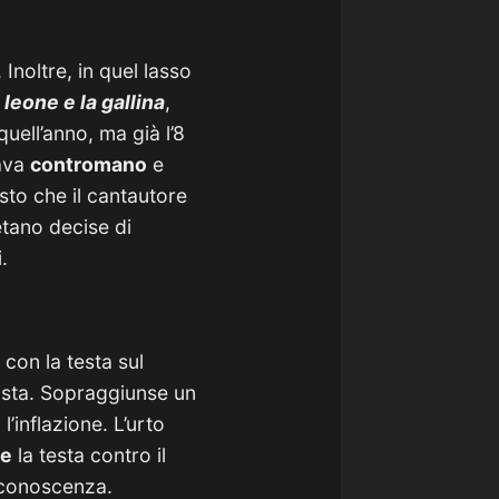
.
Inoltre, in quel lasso
l leone e la gallina
,
quell’anno, ma già l’8
iava
contromano
e
isto che il cantautore
etano decise di
.
con la testa sul
osta. Sopraggiunse un
’inflazione. L’urto
te
la testa contro il
 conoscenza.