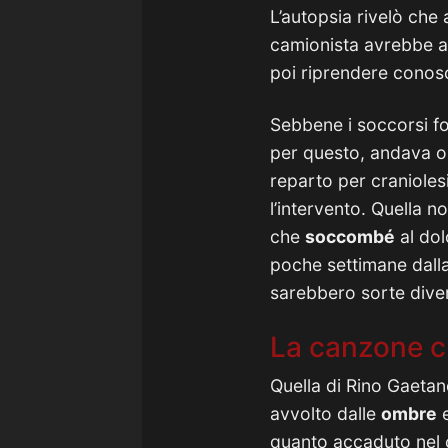
L’autopsia rivelò che
camionista avrebbe a
poi riprendere conos
Sebbene i soccorsi fo
per questo, andava o
reparto per craniolesi
l’intervento. Quella n
che
soccombé
al dol
poche settimane dalla 
sarebbero sorte diver
La canzone ch
Quella di Rino Gaetano
avvolto dalle
ombre
e
quanto accaduto nel c