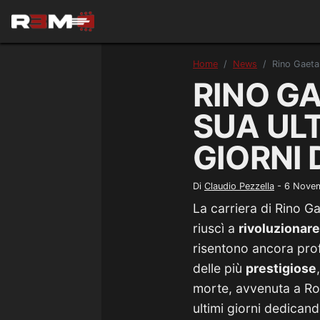
Home
News
Rino Gaetan
RINO GA
SUA UL
GIORNI
Di
Claudio Pezzella
-
6 Nove
La carriera di Rino 
riuscì a
rivoluzionare
risentono ancora pr
delle più
prestigiose
morte, avvenuta a Rom
ultimi giorni dedicand