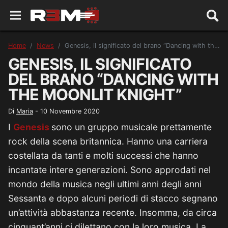
Home
News
Genesis, il significato del brano “Dancing with the Moonlit Knight”
GENESIS, IL SIGNIFICATO
DEL BRANO “DANCING WITH
THE MOONLIT KNIGHT”
Di
Maria
-
10 Novembre 2020
I
Genesis
sono un gruppo musicale prettamente
rock della scena britannica. Hanno una carriera
costellata da tanti e molti successi che hanno
incantate intere generazioni. Sono approdati nel
mondo della musica negli ultimi anni degli anni
Sessanta e dopo alcuni periodi di stacco segnano
un’attività abbastanza recente. Insomma, da circa
cinquant’anni ci dilettano con la loro musica. La