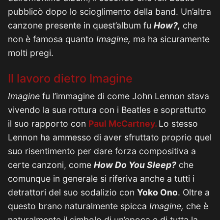
pubblicò dopo lo scioglimento della band. Un’altra
canzone presente in quest’album fu
How?,
che
non è famosa quanto
Imagine,
ma ha sicuramente
molti pregi.
Il lavoro dietro Imagine
Imagine
fu l’immagine di come John Lennon stava
vivendo la sua rottura con i Beatles e soprattutto
il suo rapporto con
Paul McCartney.
Lo stesso
Lennon ha ammesso di aver sfruttato proprio quel
suo risentimento per dare forza compositiva a
certe canzoni, come
How Do You Sleep?
che
comunque in generale si riferiva anche a tutti i
detrattori del suo sodalizio con
Yoko Ono
. Oltre a
questo brano naturalmente spicca
Imagine,
che è
naturalmente il simbolo di un’epoca e di tutta la