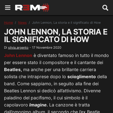
Home
News
John Lennon, La storia e il significato di How
JOHN LENNON, LA STORIA E
IL SIGNIFICATO DI HOW
Di
silvia.argento
-
17 Novembre 2020
John Lennon
è diventato famoso in tutto il mondo
per essere stato il compositore e il cantante dei
Beatles,
ma anche per una brillante carriera
solista che intraprese dopo lo
scioglimento
della
band. Come sappiamo, in seguito alla fine dei
Beatles Lennon si dedicò all’attivismo. Divenne
paladino del pacifismo, il cui simbolo è il
capolavoro
Imagine.
La canzone è tratta
dall’omonimo album, il secondo che l’ex Beatle