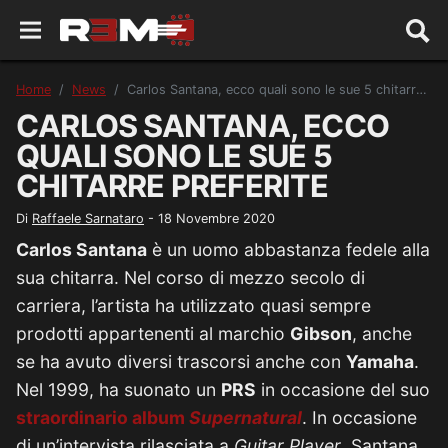
Home
News
Carlos Santana, ecco quali sono le sue 5 chitarre preferite
CARLOS SANTANA, ECCO
QUALI SONO LE SUE 5
CHITARRE PREFERITE
Di
Raffaele Sarnataro
-
18 Novembre 2020
Carlos Santana
è un uomo abbastanza fedele alla
sua chitarra. Nel corso di mezzo secolo di
carriera, l’artista ha utilizzato quasi sempre
prodotti appartenenti al marchio
Gibson
, anche
se ha avuto diversi trascorsi anche con
Yamaha
.
Nel 1999, ha suonato un
PRS
in occasione del suo
straordinario album
Supernatural
. In occasione
di un’intervista rilasciata a
Guitar Player
, Santana