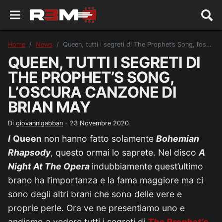
Home
News
Queen, tutti i segreti di The Prophet’s Song, l’oscura canzone di Brian May
QUEEN, TUTTI I SEGRETI DI
THE PROPHET’S SONG,
L’OSCURA CANZONE DI
BRIAN MAY
Di
giovannigabban
-
23 Novembre 2020
I
Queen
non hanno fatto solamente
Bohemian
Rhapsody
, questo ormai lo saprete. Nel disco
A
Night At The Opera
indubbiamente quest’ultimo
brano ha l’importanza e la fama maggiore ma ci
sono degli altri brani che sono delle vere e
proprie perle. Ora ve ne presentiamo uno e
andiamo a vedere tutti i segreti di
The Prophet’s